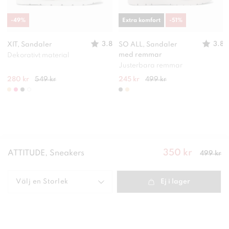
-
49
%
Extra komfort
-
51
%
3.8
3.8
XIT, Sandaler
SO ALL, Sandaler
med remmar
Dekorativt material
Justerbara remmar
280 kr
549 kr
245 kr
499 kr
350 kr
Nuvarande
ATTITUDE, Sneakers
499 kr
pris
:
350
kr
Tidigare
pris
:
499 kr
Välj en
Storlek
Ej i lager