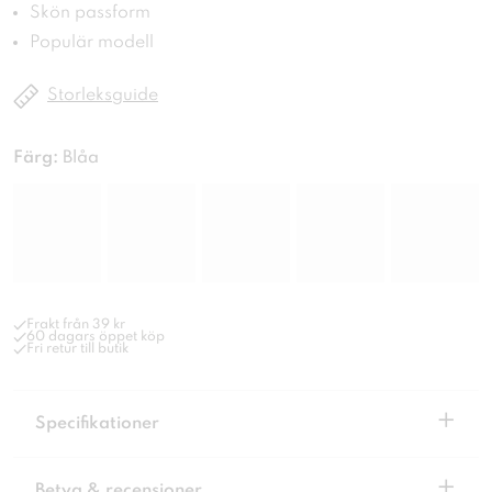
Skön passform
Populär modell
Storleksguide
Färg:
Blåa
Frakt från 39 kr
60 dagars öppet köp
Fri retur till butik
+
Specifikationer
+
Betyg & recensioner