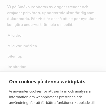
Vi på DinSko inspireras av dagens trender och
erbjuder prisvärda, uppdaterade skor för dig som
älskar mode. För visst är det så att ett par nya skor
kan göra underverk för hela din outfit!
Alla skor
Alla varumärken
Sitemap
Inspiration
Om cookies på denna webbplats
Vi använder cookies för att samla in och analysera
Följ oss på sociala medier
information om webbplatsens prestanda och
användning, för att förbättra funktioner kopplade till