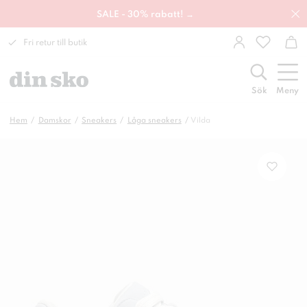
SALE - 30% rabatt! →
Fri retur till butik
Sök
Meny
Hem
Damskor
Sneakers
Låga sneakers
Vilda