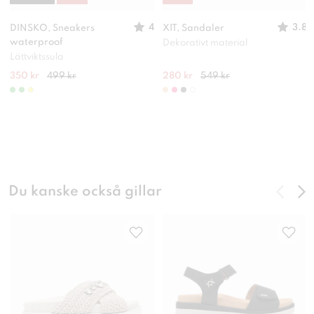
4
3.8
DINSKO, Sneakers
XIT, Sandaler
waterproof
Dekorativt material
Lättviktssula
350 kr
499 kr
280 kr
549 kr
Du kanske också gillar