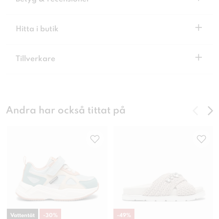
+
Hitta i butik
+
Tillverkare
Andra har också tittat på
Vattentät
-
30
%
-
49
%