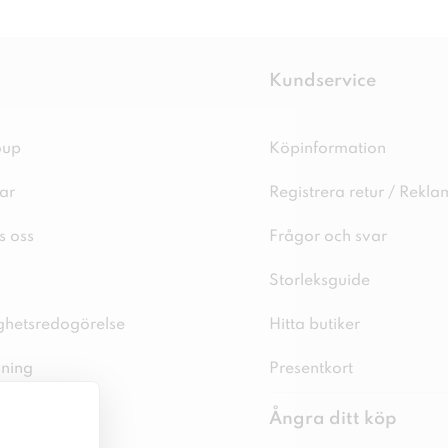
Kundservice
oup
Köpinformation
ar
Registrera retur / Rekla
s oss
Frågor och svar
Storleksguide
ighetsredogörelse
Hitta butiker
sning
Presentkort
spolicy
Ångra ditt köp