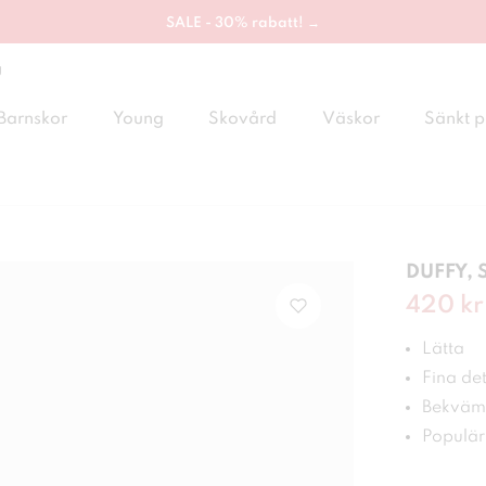
SALE - 30% rabatt! →
g
Barnskor
Young
Skovård
Väskor
Sänkt p
DUFFY, 
Nuvaran
420 kr
Lätta
Fina det
Bekväm
Populär