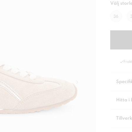
Välj storl
36
Frakt
Specifi
Hitta i 
Tillver