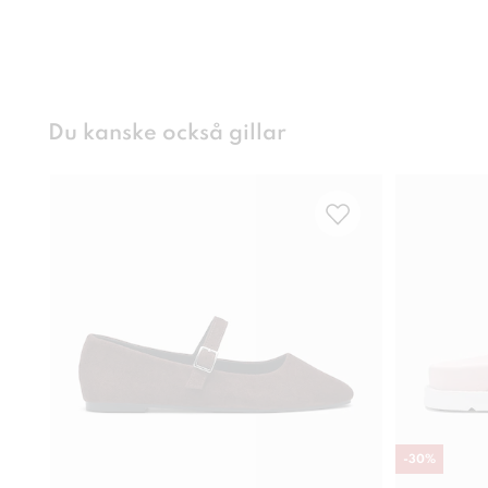
Du kanske också gillar
-
30
%