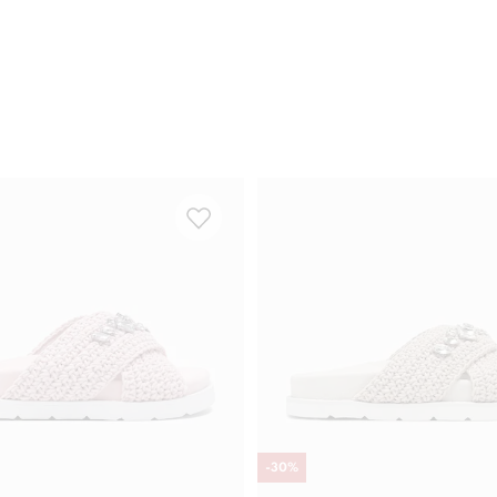
-
30
%