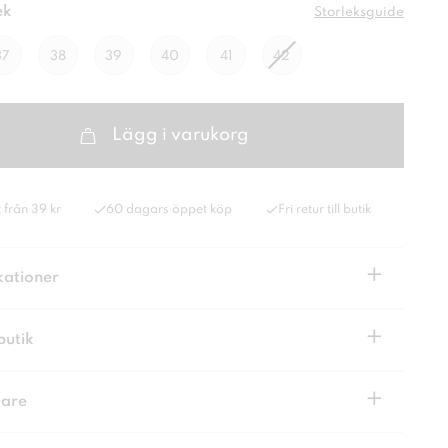
ek
Storleksguide
37
38
39
40
41
42
Lägg i varukorg
 från 39 kr
60 dagars öppet köp
Fri retur till butik
+
kationer
+
butik
+
kare