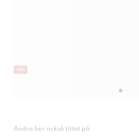
-
30
%
Andra har också tittat på