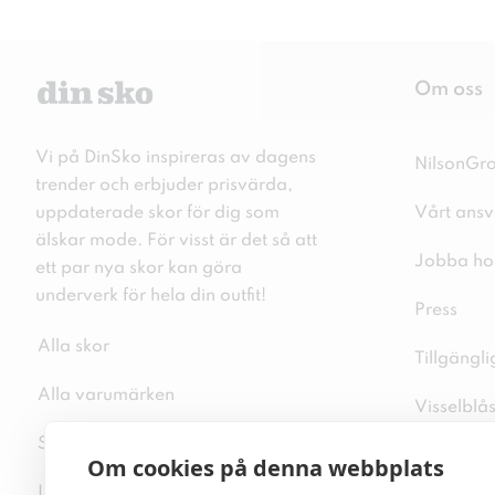
Om oss
Vi på DinSko inspireras av dagens
NilsonGr
trender och erbjuder prisvärda,
uppdaterade skor för dig som
Vårt ansv
älskar mode. För visst är det så att
Jobba ho
ett par nya skor kan göra
underverk för hela din outfit!
Press
Alla skor
Tillgängl
Alla varumärken
Visselblå
Sitemap
Integritet
Om cookies på denna webbplats
Inspiration