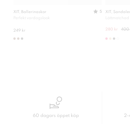
5
XIT, Ballerinaskor
XIT, Sandale
Perfekt vardagslook
Lättmatchad
280 kr
400 
249 kr
60 dagars öppet köp
2-