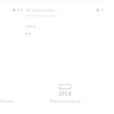
3.8
4
XIT, Ballerinaskor
XIT,
Perfekt vardagslook
Deko
299 kr
549 
 Klarna
Returnera i butik