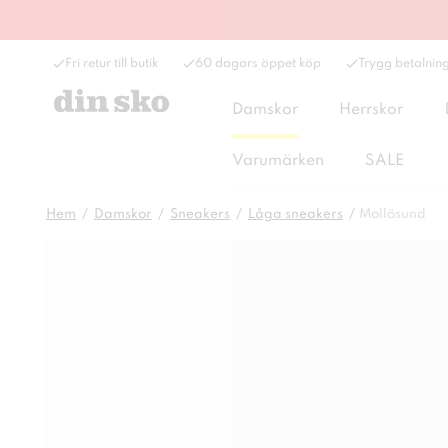
Fri retur till butik
60 dagars öppet köp
Trygg betalnin
Damskor
Herrskor
Varumärken
SALE
Hem
Damskor
Sneakers
Låga sneakers
Mollösund