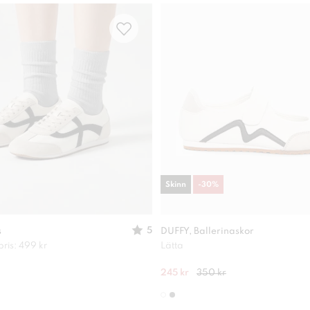
Skinn
-
30
%
5
s
DUFFY, Ballerinaskor
pris: 499 kr
Lätta
245 kr
350 kr