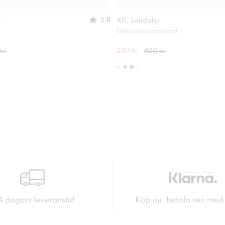
3.8
r
XIT, Sandaler
Dekorativt material
kr
280 kr
400 kr
4 dagars leveranstid
Köp nu, betala sen med