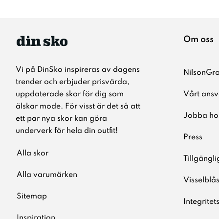
Om oss
Vi på DinSko inspireras av dagens
NilsonGr
trender och erbjuder prisvärda,
uppdaterade skor för dig som
Vårt ansv
älskar mode. För visst är det så att
Jobba ho
ett par nya skor kan göra
underverk för hela din outfit!
Press
Alla skor
Tillgängl
Alla varumärken
Visselblå
Sitemap
Integritet
Inspiration