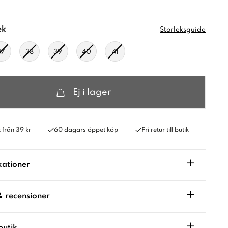
ek
Storleksguide
37
38
39
40
41
Ej i lager
 från 39 kr
60 dagars öppet köp
Fri retur till butik
+
kationer
+
& recensioner
+