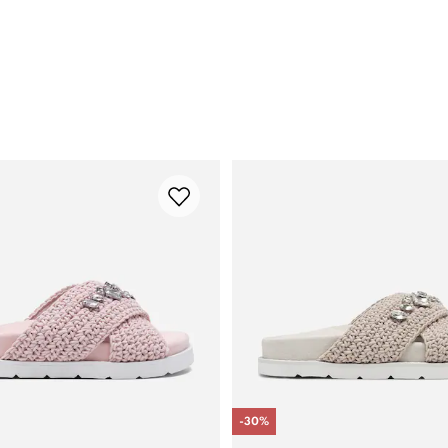
-
30
%