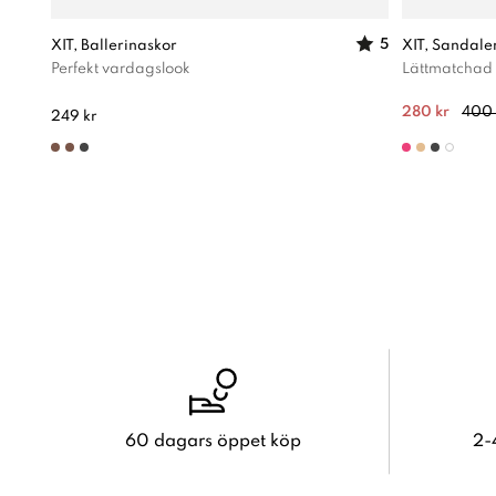
5
XIT, Ballerinaskor
XIT, Sandale
Perfekt vardagslook
Lättmatchad
280 kr
400 
249 kr
60 dagars öppet köp
2-