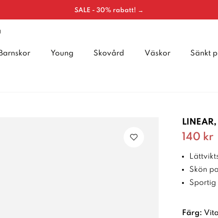
SALE - 30% rabatt! →
g
Barnskor
Young
Skovård
Väskor
Sänkt p
LINEAR,
Nuvaran
140 kr
Lättvikt
Skön pa
Sportig s
Färg:
Vit