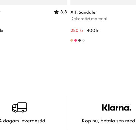
3.8
r
XIT, Sandaler
Dekorativt material
kr
280 kr
400 kr
4 dagars leveranstid
Köp nu, betala sen med