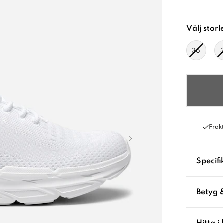
Välj storl
36
Frakt
Specifi
Betyg 