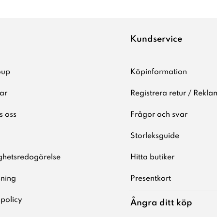
Kundservice
oup
Köpinformation
ar
Registrera retur / Rekla
s oss
Frågor och svar
Storleksguide
ighetsredogörelse
Hitta butiker
sning
Presentkort
spolicy
Ångra ditt köp