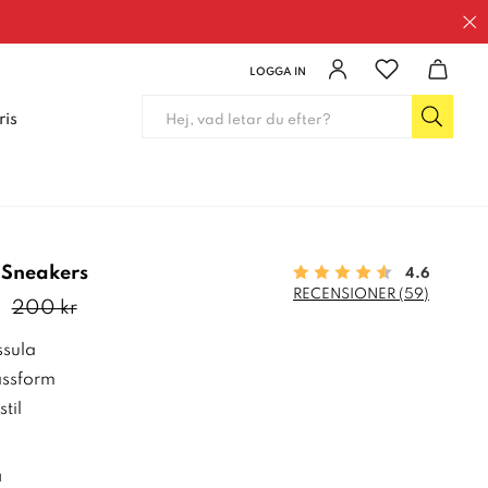
LOGGA IN
ris
 Sneakers
4.6
RECENSIONER (59)
de pris
:
140 kr
Tidigare pris
:
200 kr
200 kr
ssula
ssform
til
a