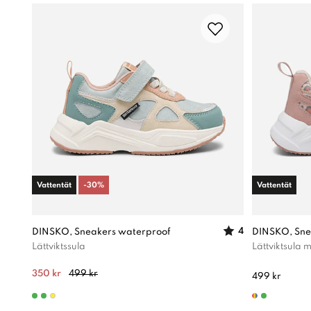
Vattentät
-
30
%
Vattentät
4
DINSKO, Sneakers waterproof
DINSKO, Sne
Lättviktssula
Lättviktsula
350 kr
499 kr
499 kr