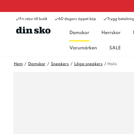
Fri retur till butik
60 dagars öppet köp
Trygg betalnin
Damskor
Herrskor
Varumärken
SALE
Hem
Damskor
Sneakers
Låga sneakers
Halo