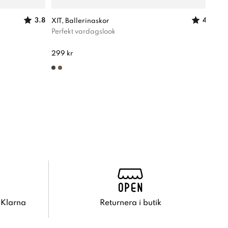
3.8
4
XIT, Ballerinaskor
ATTI
Perfekt vardagslook
Perf
280 
299 kr
 Klarna
Returnera i butik