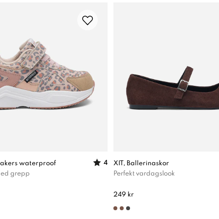
4
akers waterproof
XIT, Ballerinaskor
 med grepp
Perfekt vardagslook
249 kr