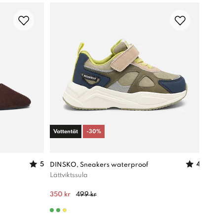
Vattentät
-
30
%
-
30
5
4
DINSKO, Sneakers waterproof
XIT,
Lättviktssula
Lätt
350 kr
499 kr
280 