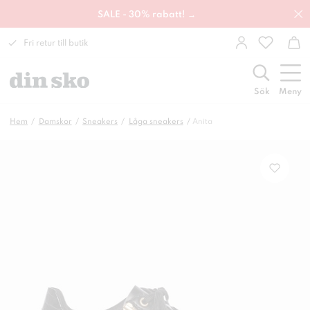
SALE - 30% rabatt! →
Fri retur till butik
Sök
Meny
Hem
Damskor
Sneakers
Låga sneakers
Anita