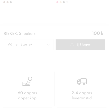
Pris
:
100 kr
RIEKER, Sneakers
100 kr
Välj en
Storlek
Ej i lager
60 dagars
2-4 dagars
öppet köp
leveranstid