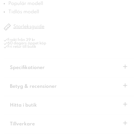
Populär modell
Tidlös modell
Storleksguide
Frakt från 39 kr
60 dagars öppet köp
Fri retur till butik
+
Specifikationer
+
Betyg & recensioner
+
Hitta i butik
+
Tillverkare