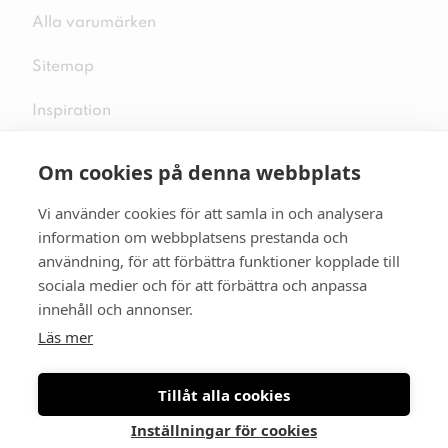
Alla varumärken
Sitemap
Inspiration
Om cookies på denna webbplats
Vi använder cookies för att samla in och analysera
Följ oss på sociala medier
information om webbplatsens prestanda och
användning, för att förbättra funktioner kopplade till
sociala medier och för att förbättra och anpassa
innehåll och annonser.
Se mer skor:
skopunkten.se
Läs mer
Tillåt alla cookies
Inställningar för cookies