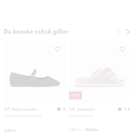
Du kanske också gillar
-
30
%
5
3.8
XIT, Ballerinaskor
XIT, Sandaler
Perfekt vardagslook
Lättmatchad
280 kr
400 kr
249 kr