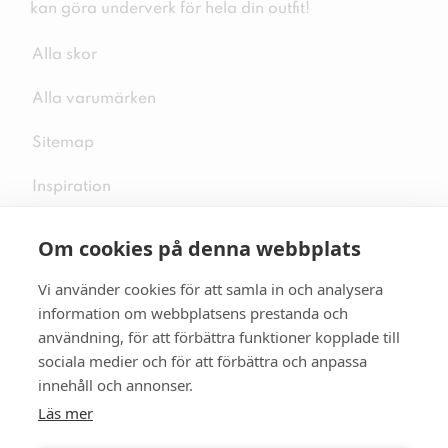
kan göra underverk för hela din outfit!
Alla skor
Alla varumärken
Sitemap
Inspiration
Om cookies på denna webbplats
Vi använder cookies för att samla in och analysera
Följ oss på sociala medier
information om webbplatsens prestanda och
användning, för att förbättra funktioner kopplade till
sociala medier och för att förbättra och anpassa
innehåll och annonser.
Se mer skor:
skopunkten.se
Läs mer