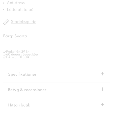
Antistress
Lätta att ta på
Storleksguide
Färg:
Svarta
Frakt från 39 kr
60 dagars öppet köp
Fri retur till butik
+
Specifikationer
+
Betyg & recensioner
+
Hitta i butik