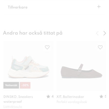
+
Tillverkare
Andra har också tittat på
Vattentät
-
30
%
4
5
DINSKO, Sneakers
XIT, Ballerinaskor
waterproof
Perfekt vardagslook
Lättviktssula