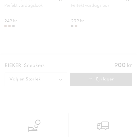
Perfekt vardagslook
Perfekt vardagslook
249 kr
299 kr
Pris
:
900 kr
RIEKER, Sneakers
900 kr
Välj en
Storlek
Ej i lager