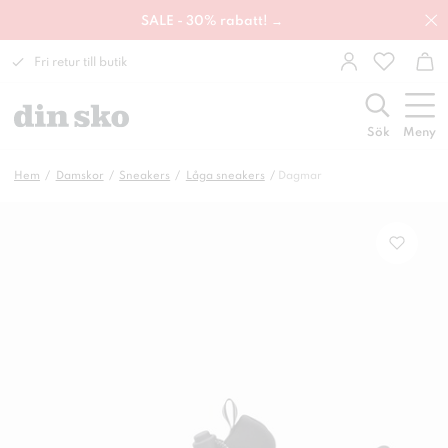
SALE - 30% rabatt! →
Fri retur till butik
Sök
Meny
Hem
Damskor
Sneakers
Låga sneakers
Dagmar