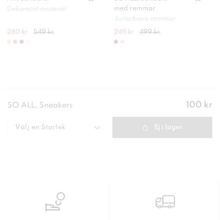
med remmar
Dekorativt material
Justerbara remmar
280 kr
549 kr
245 kr
499 kr
Pris
:
100 kr
SO ALL, Sneakers
100 kr
Välj en
Storlek
Ej i lager