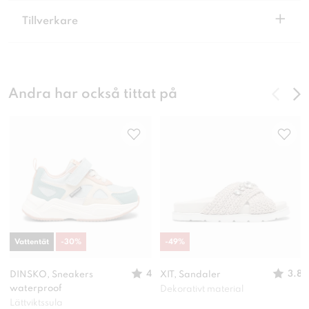
+
Tillverkare
Andra har också tittat på
Vattentät
-
30
%
-
49
%
4
3.8
DINSKO, Sneakers
XIT, Sandaler
waterproof
Dekorativt material
Lättviktssula