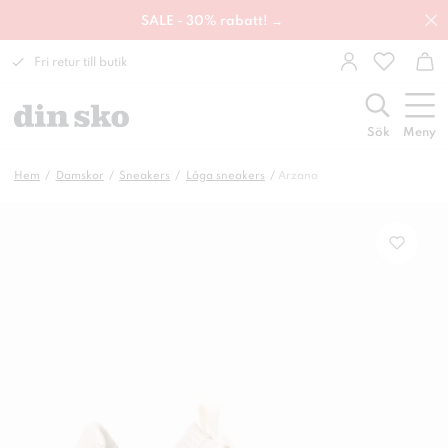
SALE - 30% rabatt! →
Fri retur till butik
Sök
Meny
Hem
Damskor
Sneakers
Låga sneakers
Arzano