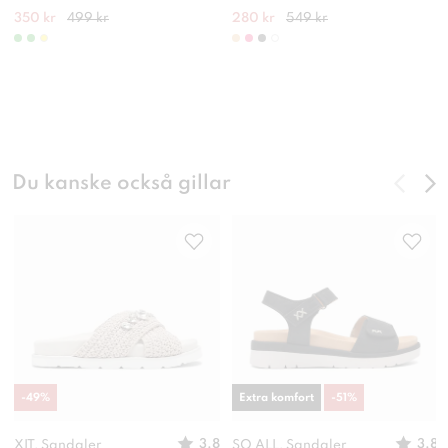
350 kr
499 kr
280 kr
549 kr
Du kanske också gillar
-
49
%
Extra komfort
-
51
%
3.8
3.8
XIT, Sandaler
SO ALL, Sandaler