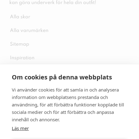
kan göra underverk för hela din outfit!
Alla skor
Alla varumärken
Sitemap
Inspiration
Om cookies på denna webbplats
Vi använder cookies för att samla in och analysera
Följ oss på sociala medier
information om webbplatsens prestanda och
användning, för att förbättra funktioner kopplade till
sociala medier och för att förbättra och anpassa
innehåll och annonser.
Se mer skor:
skopunkten.se
Läs mer