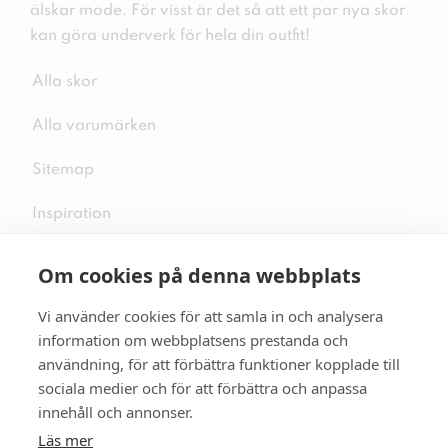
älskar mode. För visst är det så att ett par nya skor
kan göra underverk för hela din outfit!
Alla skor
Alla varumärken
Sitemap
Inspiration
Om cookies på denna webbplats
Vi använder cookies för att samla in och analysera
Följ oss på sociala medier
information om webbplatsens prestanda och
användning, för att förbättra funktioner kopplade till
sociala medier och för att förbättra och anpassa
innehåll och annonser.
Se mer skor:
skopunkten.se
Läs mer