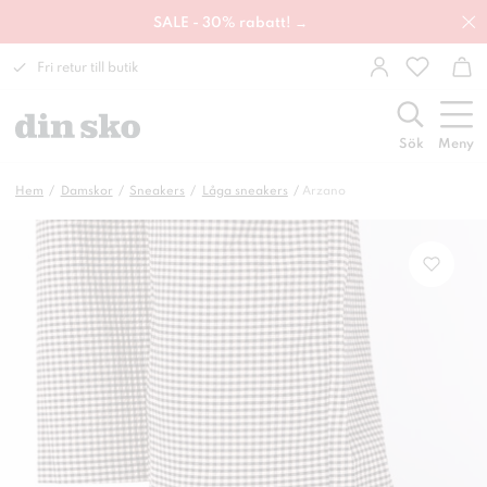
SALE - 30% rabatt! →
Fri retur till butik
Sök
Meny
Hem
Damskor
Sneakers
Låga sneakers
Arzano