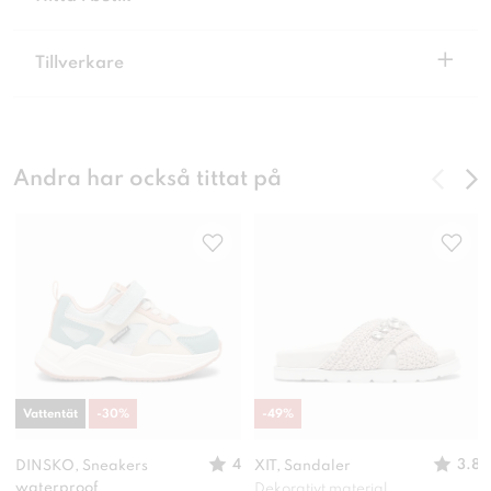
+
Tillverkare
Andra har också tittat på
Vattentät
-
30
%
-
49
%
4
3.8
DINSKO, Sneakers
XIT, Sandaler
waterproof
Dekorativt material