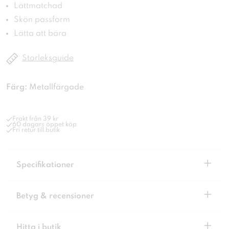
Lättmatchad
Skön passform
Lätta att bära
Storleksguide
Färg:
Metallfärgade
Frakt från 39 kr
60 dagars öppet köp
Fri retur till butik
+
Specifikationer
+
Betyg & recensioner
+
Hitta i butik