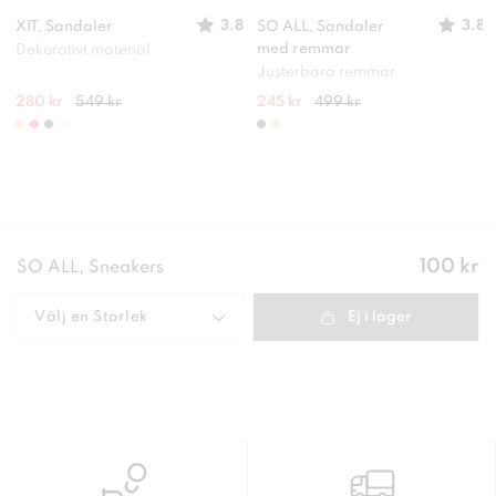
3.8
3.8
XIT, Sandaler
SO ALL, Sandaler
med remmar
Dekorativt material
Justerbara remmar
280 kr
549 kr
245 kr
499 kr
Pris
:
100 kr
SO ALL, Sneakers
100 kr
Välj en
Storlek
Ej i lager