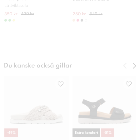
Lättviktssula
350 kr
499 kr
280 kr
549 kr
Du kanske också gillar
-
49
%
Extra komfort
-
51
%