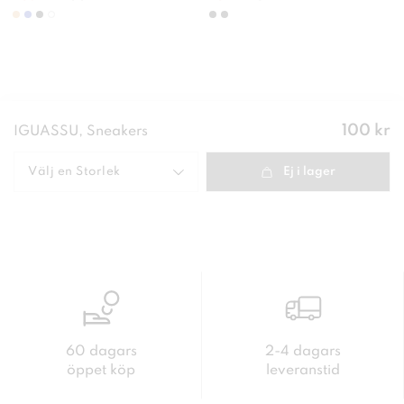
Pris
:
100 kr
IGUASSU, Sneakers
100 kr
Välj en
Storlek
Ej i lager
60 dagars
2-4 dagars
öppet köp
leveranstid