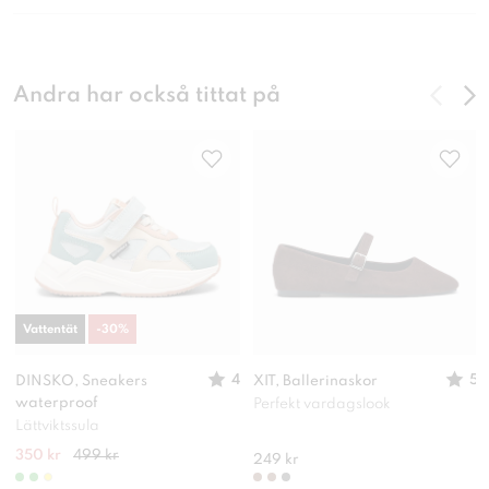
Andra har också tittat på
Vattentät
-
30
%
4
5
DINSKO, Sneakers
XIT, Ballerinaskor
waterproof
Perfekt vardagslook
Lättviktssula
350 kr
499 kr
249 kr