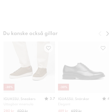
Du kanske också gillar
-
30
%
-
30
%
3.7
4
IGUASSU, Sneakers
IGUASSU, Snörskor
Uttagbar innersula
Elegant
280 kr
400 kr
489 kr
699 kr