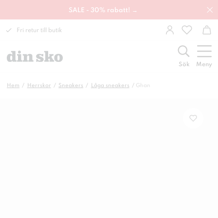
SALE - 30% rabatt! →
Fri retur till butik
Sök
Meny
Hem
Herrskor
Sneakers
Låga sneakers
Ghan