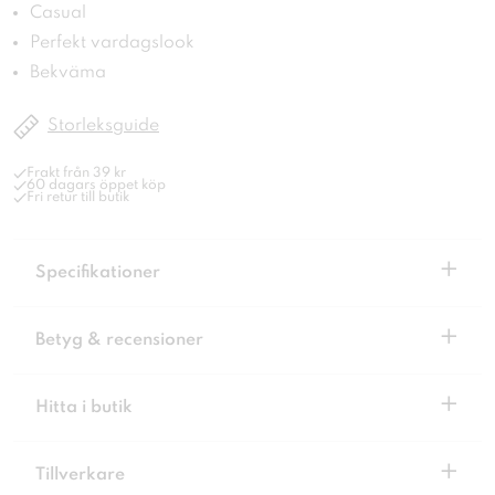
Casual
Perfekt vardagslook
Bekväma
Storleksguide
Frakt från 39 kr
60 dagars öppet köp
Fri retur till butik
+
Specifikationer
+
Betyg & recensioner
+
Hitta i butik
+
Tillverkare