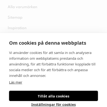
Alla varumärken
Sitemap
Inspiration
Om cookies på denna webbplats
Vi använder cookies för att samla in och analysera
Följ oss på sociala medier
information om webbplatsens prestanda och
användning, för att förbättra funktioner kopplade till
sociala medier och för att förbättra och anpassa
innehåll och annonser.
Se mer skor:
skopunkten.se
Läs mer
Tillåt alla cookies
Inställningar för cookies