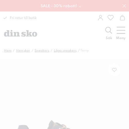
SALE - 30% rabatt! →
Fri retur till butik
Sök
Meny
Hem
Herrskor
Sneakers
Låga sneakers
Terry