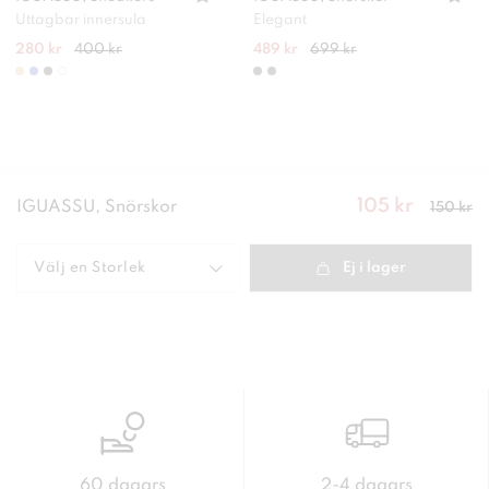
Uttagbar innersula
Elegant
280 kr
400 kr
489 kr
699 kr
105 kr
Nuvarande
IGUASSU, Snörskor
150 kr
pris
:
105
kr
Tidigare
pris
:
150 kr
Välj en
Storlek
Ej i lager
60 dagars
2-4 dagars