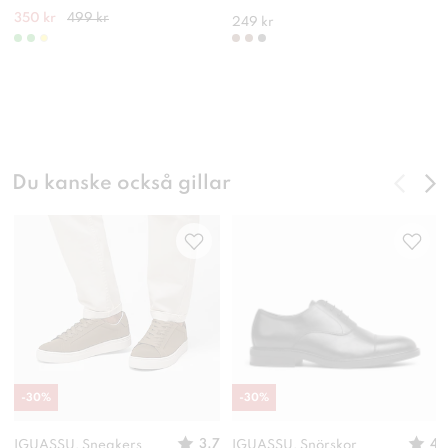
350 kr
499 kr
249 kr
Du kanske också gillar
-
30
%
-
30
%
3.7
4
IGUASSU, Sneakers
IGUASSU, Snörskor