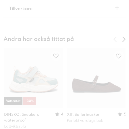
+
Tillverkare
Andra har också tittat på
Vattentät
-
30
%
4
5
DINSKO, Sneakers
XIT, Ballerinaskor
waterproof
Perfekt vardagslook
Lättviktssula