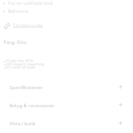
För en välklädd look
Bekväma
Storleksguide
Färg:
Blåa
Frakt från 39 kr
60 dagars öppet köp
Fri retur till butik
+
Specifikationer
+
Betyg & recensioner
+
Hitta i butik