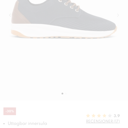
-
30
%
3.9
RECENSIONER (17)
Uttagbar innersula