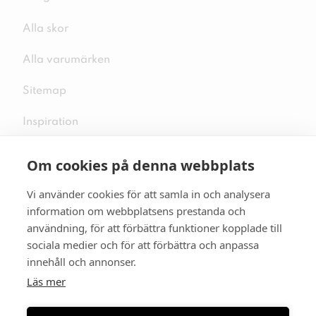
Alla skor
Alla varumärken
Sitemap
Inspiration
Om cookies på denna webbplats
Vi använder cookies för att samla in och analysera
Följ oss på sociala medier
information om webbplatsens prestanda och
användning, för att förbättra funktioner kopplade till
sociala medier och för att förbättra och anpassa
innehåll och annonser.
Se mer skor:
skopunkten.se
Läs mer