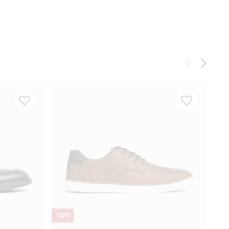
-
62
%