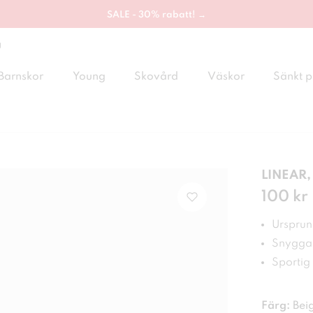
SALE - 30% rabatt! →
g
Barnskor
Young
Skovård
Väskor
Sänkt p
LINEAR,
Pris
100 kr
:
100
Ursprung
Snygga 
Sportig s
Färg:
Bei