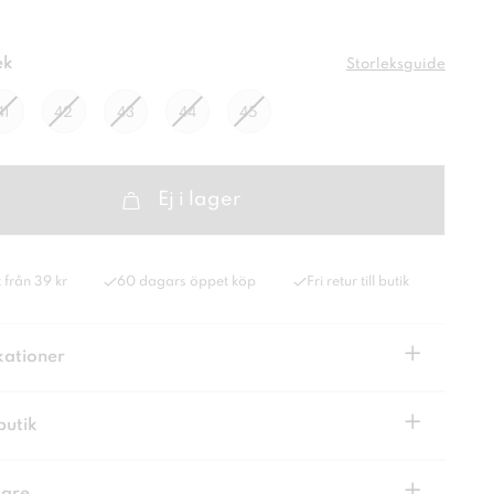
ek
Storleksguide
41
42
43
44
45
Ej i lager
 från 39 kr
60 dagars öppet köp
Fri retur till butik
+
kationer
+
butik
+