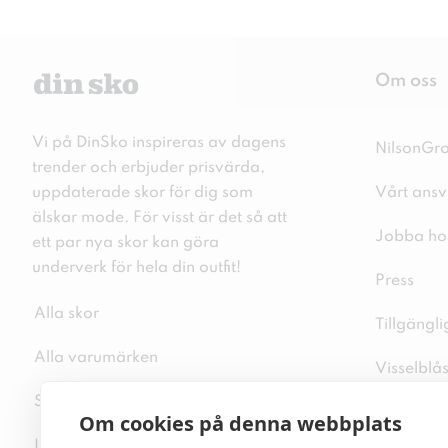
Om oss
Vi på DinSko inspireras av dagens
NilsonGr
trender och erbjuder prisvärda,
uppdaterade skor för dig som
Vårt ansv
älskar mode. För visst är det så att
Jobba ho
ett par nya skor kan göra
underverk för hela din outfit!
Press
Alla skor
Tillgängl
Alla varumärken
Visselblå
Sitemap
Integritet
Om cookies på denna webbplats
Inspiration