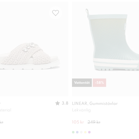
Vattentät
-
58
%
3.8
r
LINEAR, Gummistövlar
terial
Lekvänlig
kr
105 kr
249 kr