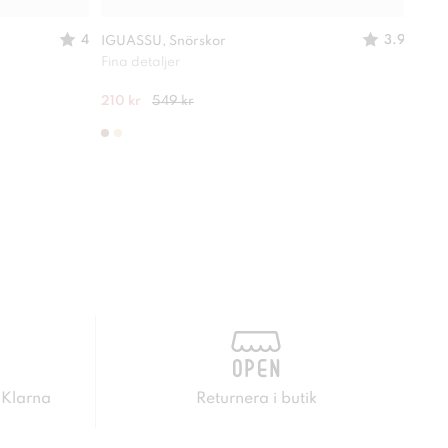
4
3.9
IGUASSU, Snörskor
LINE
Fina detaljer
En ri
210 kr
549 kr
349 
 Klarna
Returnera i butik