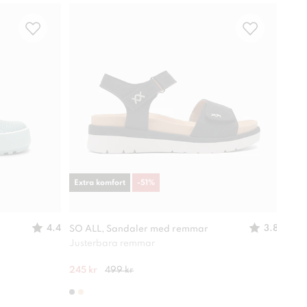
Extra komfort
-
51
%
-
49
4.4
3.8
SO ALL, Sandaler med remmar
XIT,
Justerbara remmar
Lätt
245 kr
499 kr
280 