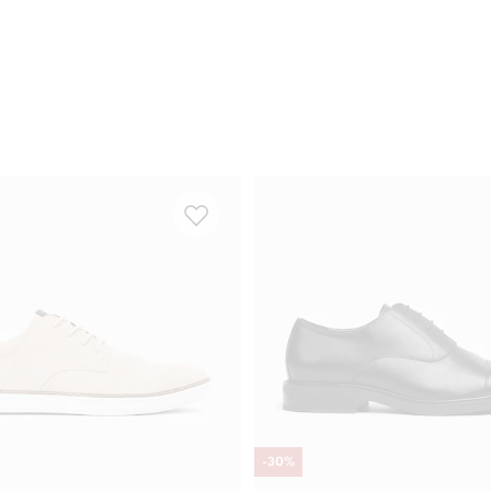
-
30
%