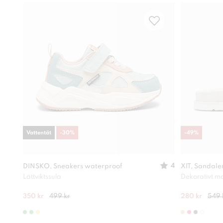
Vattentät
-
30
%
-
49
%
4
DINSKO, Sneakers waterproof
XIT, Sandale
Lättviktssula
Dekorativt ma
350 kr
499 kr
280 kr
549 