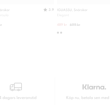
3.9
örskor
IGUASSU, Snörskor
ersula
Elegant
kr
489 kr
699 kr
4 dagars leveranstid
Köp nu, betala sen med