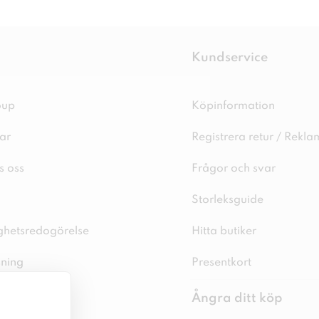
Kundservice
oup
Köpinformation
ar
Registrera retur / Rekla
s oss
Frågor och svar
Storleksguide
ighetsredogörelse
Hitta butiker
sning
Presentkort
spolicy
Ångra ditt köp