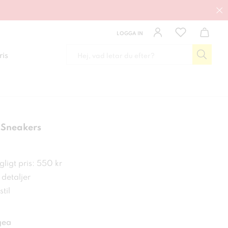
LOGGA IN
ris
 Sneakers
 kr
ligt pris: 550 kr
detaljer
til
gea