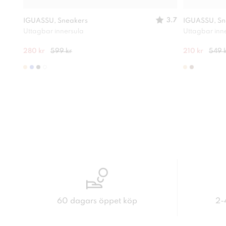
3.7
IGUASSU, Sneakers
IGUASSU, Sn
Uttagbar innersula
Uttagbar inn
280 kr
599 kr
210 kr
549 
60 dagars öppet köp
2-