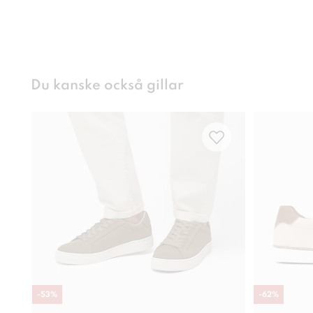
Du kanske också gillar
-
53
%
-
62
%