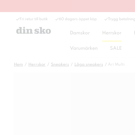
Fri retur till butik
60 dagars öppet köp
Trygg betalnin
Damskor
Herrskor
Varumärken
SALE
Hem
Herrskor
Sneakers
Låga sneakers
Ari Multi