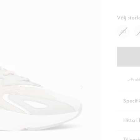
Välj storl
40
Frakt
Specifi
Hitta i 