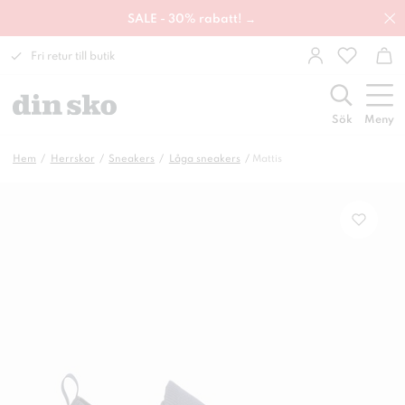
SALE - 30% rabatt! →
Fri retur till butik
Sök
Meny
Hem
Herrskor
Sneakers
Låga sneakers
Mattis