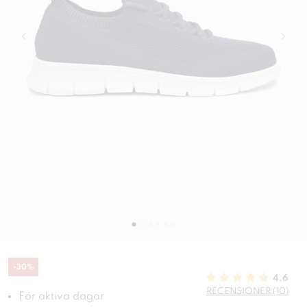
-
30
%
4.6
RECENSIONER (10)
För aktiva dagar