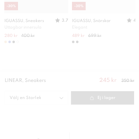
-
30
%
-
30
%
3.7
4
IGUASSU, Sneakers
IGUASSU, Snörskor
Uttagbar innersula
Elegant
280 kr
400 kr
489 kr
699 kr
245 kr
Nuvarande
LINEAR, Sneakers
350 kr
pris
:
245
kr
Tidigare
pris
:
350 kr
Välj en
Storlek
Ej i lager