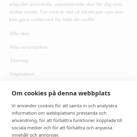
erbjuder prisvärda, uppdaterade skor för dig som
älskar mode. För visst är det så att ett par nya skor
kan göra underverk för hela din outfit!
Alla skor
Alla varumärken
Sitemap
Inspiration
Om cookies på denna webbplats
Vi använder cookies för att samla in och analysera
Följ oss på sociala medier
information om webbplatsens prestanda och
användning, för att förbättra funktioner kopplade till
sociala medier och för att förbättra och anpassa
innehåll och annonser.
Se mer skor:
skopunkten.se