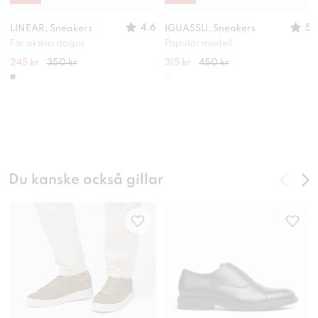
4.6
5
LINEAR, Sneakers
IGUASSU, Sneakers
För aktiva dagar
Populär modell
245 kr
350 kr
315 kr
450 kr
Du kanske också gillar