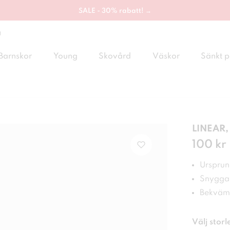
SALE - 30% rabatt! →
g
Barnskor
Young
Skovård
Väskor
Sänkt p
LINEAR,
Pris
100 kr
:
100
Ursprung
Snygga 
Bekväm
Välj storl