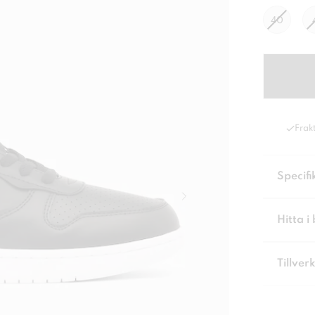
40
Frakt
Specifi
Hitta i 
Tillver