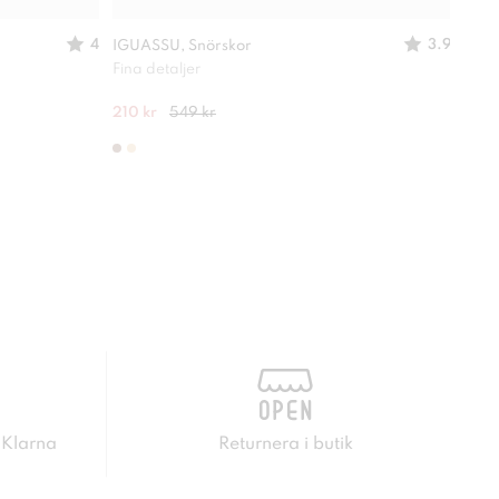
4
3.9
IGUASSU, Snörskor
LINE
Fina detaljer
En ri
210 kr
549 kr
349 
 Klarna
Returnera i butik