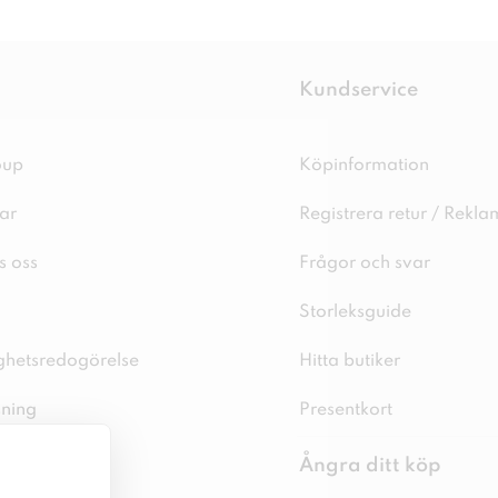
Kundservice
oup
Köpinformation
ar
Registrera retur / Rekla
s oss
Frågor och svar
Storleksguide
ighetsredogörelse
Hitta butiker
sning
Presentkort
spolicy
Ångra ditt köp