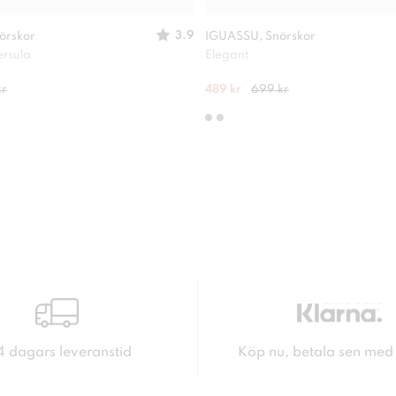
3.9
örskor
IGUASSU, Snörskor
ersula
Elegant
kr
489 kr
699 kr
4 dagars leveranstid
Köp nu, betala sen med