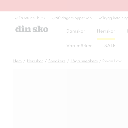
Fri retur till butik
60 dagars öppet köp
Trygg betalnin
Damskor
Herrskor
Varumärken
SALE
Hem
Herrskor
Sneakers
Låga sneakers
Rwan Low