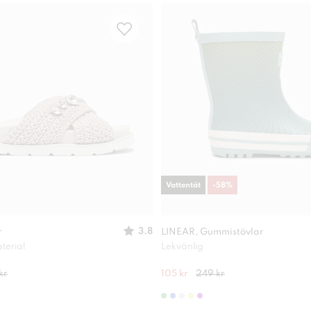
Vattentät
-
58
%
3.8
r
LINEAR, Gummistövlar
terial
Lekvänlig
kr
105 kr
249 kr