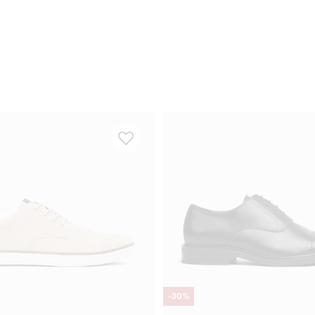
-
30
%