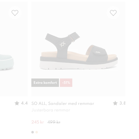
Extra komfort
-
51
%
-
49
4.4
3.8
SO ALL, Sandaler med remmar
XIT,
Justerbara remmar
Lätt
245 kr
499 kr
280 