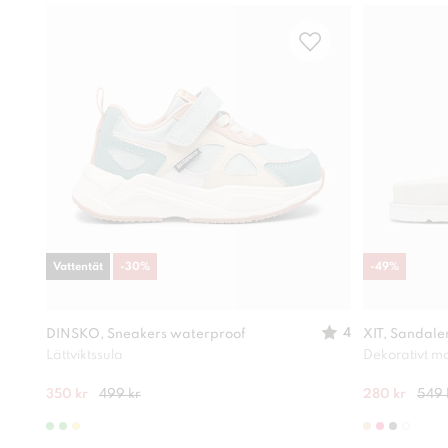
Vattentät
-
30
%
-
49
%
4
DINSKO, Sneakers waterproof
XIT, Sandale
Lättviktssula
Dekorativt ma
350 kr
499 kr
280 kr
549 