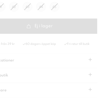
41
42
43
44
45
Ej i lager
 från 39 kr
60 dagars öppet köp
Fri retur till butik
+
kationer
+
butik
+
kare