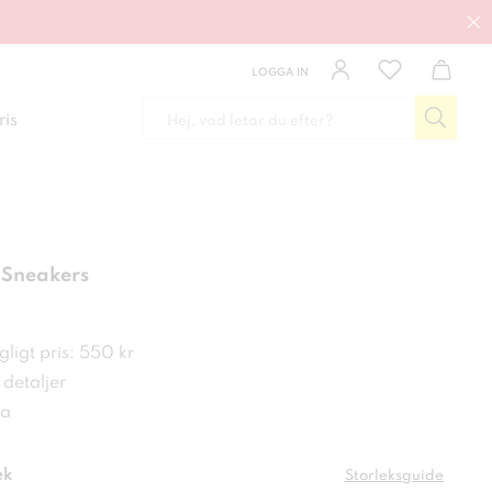
LOGGA IN
ris
 Sneakers
 kr
ligt pris: 550 kr
detaljer
a
ek
Storleksguide