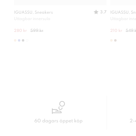
3.7
IGUASSU, Sneakers
IGUASSU, Sn
Uttagbar innersula
Uttagbar inn
280 kr
599 kr
210 kr
549 
60 dagars öppet köp
2-