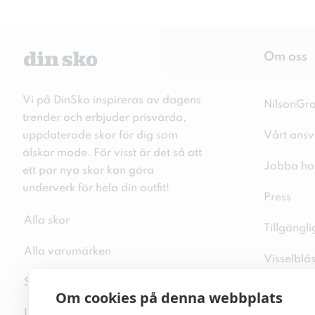
Om oss
Vi på DinSko inspireras av dagens
NilsonGr
trender och erbjuder prisvärda,
uppdaterade skor för dig som
Vårt ansv
älskar mode. För visst är det så att
Jobba ho
ett par nya skor kan göra
underverk för hela din outfit!
Press
Alla skor
Tillgängl
Alla varumärken
Visselblå
Sitemap
Integritet
Om cookies på denna webbplats
Inspiration