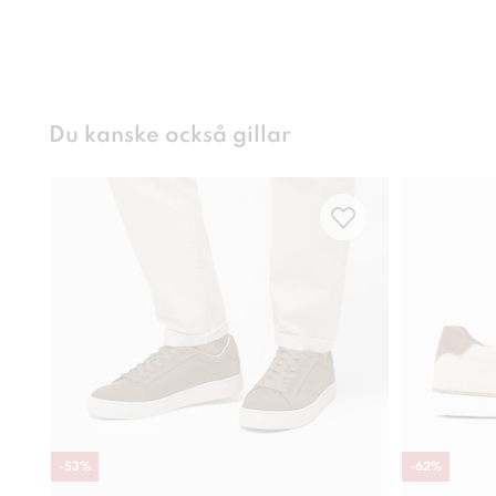
Du kanske också gillar
-
53
%
-
62
%