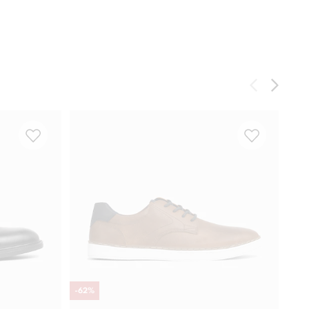
-
62
%