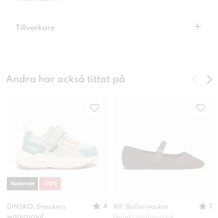
+
Tillverkare
Andra har också tittat på
Vattentät
-
30
%
4
5
DINSKO, Sneakers
XIT, Ballerinaskor
waterproof
Perfekt vardagslook