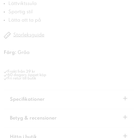
Lättviktssula
Sportig stil
Lätta att ta på
Storleksguide
Färg:
Gråa
Frakt från 39 kr
60 dagars öppet köp
Fri retur till butik
+
Specifikationer
+
Betyg & recensioner
+
Hitta i butik