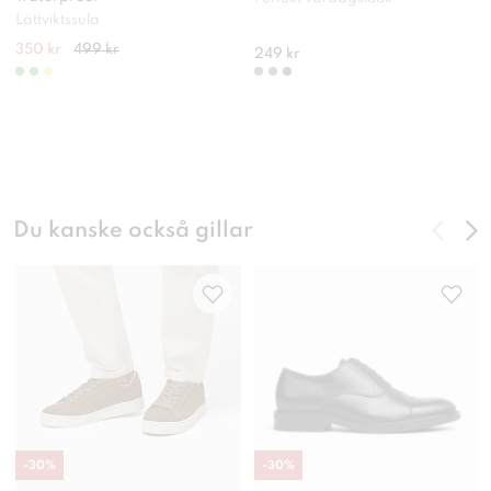
Lättviktssula
350 kr
499 kr
249 kr
Du kanske också gillar
-
30
%
-
30
%