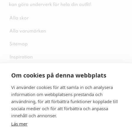
kan göra underverk för hela din outfit!
Alla skor
Alla varumärken
Sitemap
Inspiration
Om cookies på denna webbplats
Vi använder cookies för att samla in och analysera
Följ oss på sociala medier
information om webbplatsens prestanda och
användning, för att förbättra funktioner kopplade till
sociala medier och för att förbättra och anpassa
innehåll och annonser.
Se mer skor:
skopunkten.se
Läs mer