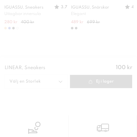
3.7
4
IGUASSU, Sneakers
IGUASSU, Snörskor
Uttagbar innersula
Elegant
280 kr
400 kr
489 kr
699 kr
Pris
:
100 kr
LINEAR, Sneakers
100 kr
Välj en
Storlek
Ej i lager