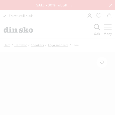
SALE - 30% rabatt! →
Fri retur till butik
Sök
Meny
Hem
Herrskor
Sneakers
Låga sneakers
Shae