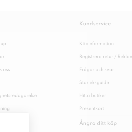
Kundservice
oup
Köpinformation
ar
Registrera retur / Rekla
s oss
Frågor och svar
Storleksguide
ighetsredogörelse
Hitta butiker
sning
Presentkort
spolicy
Ångra ditt köp