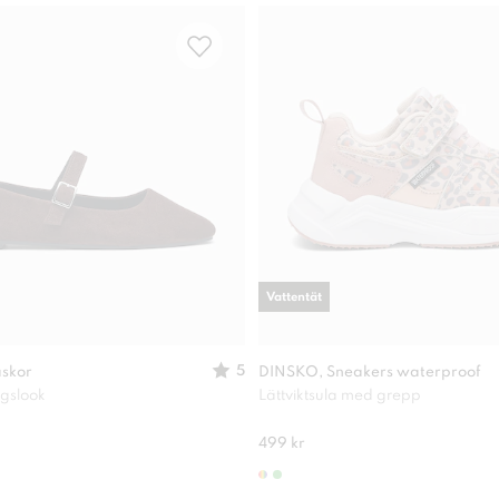
Vattentät
5
askor
DINSKO, Sneakers waterproof
agslook
Lättviktsula med grepp
499 kr