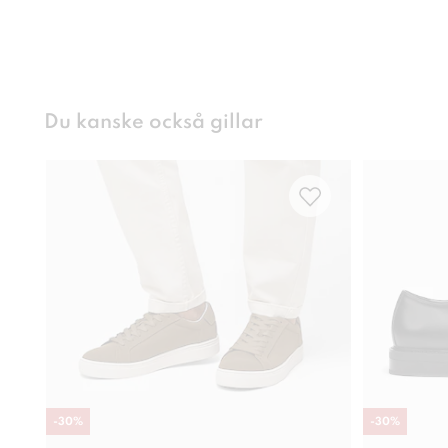
Du kanske också gillar
-
30
%
-
30
%