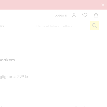
LOGGA IN
ris
neakers
kr
ligt pris: 799 kr
a