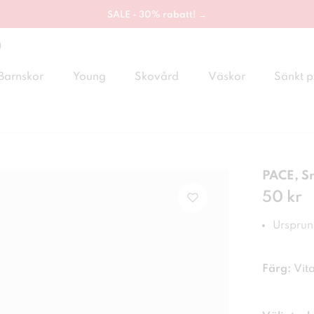
SALE - 30% rabatt! →
g
Barnskor
Young
Skovård
Väskor
Sänkt p
PACE, S
Pris
50 kr
:
50 
Ursprung
Färg:
Vit