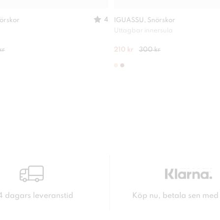
4
örskor
IGUASSU, Snörskor
Uttagbar innersula
kr
210 kr
300 kr
4 dagars leveranstid
Köp nu, betala sen med