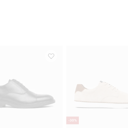
-
30
%