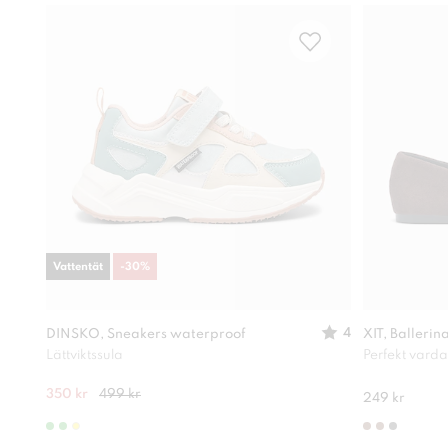
Vattentät
-
30
%
4
DINSKO, Sneakers waterproof
XIT, Ballerin
Lättviktssula
Perfekt vard
350 kr
499 kr
249 kr