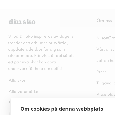
Om oss
Vi på DinSko inspireras av dagens
NilsonGr
trender och erbjuder prisvärda,
uppdaterade skor för dig som
Vårt ansv
älskar mode. För visst är det så att
Jobba ho
ett par nya skor kan göra
underverk för hela din outfit!
Press
Alla skor
Tillgängl
Alla varumärken
Visselblå
Sitemap
Integritet
Om cookies på denna webbplats
Inspiration