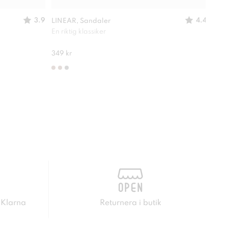
3.9
4.4
LINEAR, Sandaler
IGUA
En riktig klassiker
Passa
245 
349 kr
 Klarna
Returnera i butik