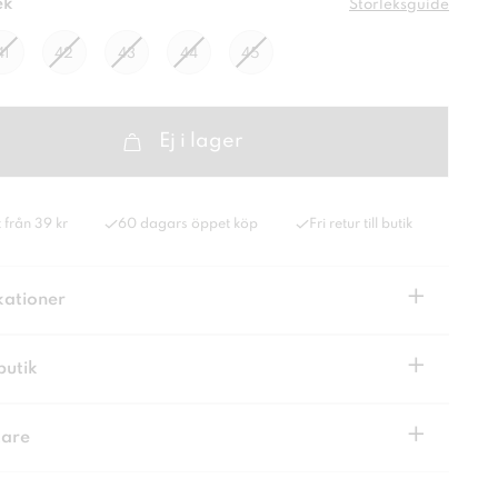
ek
Storleksguide
41
42
43
44
45
Ej i lager
 från 39 kr
60 dagars öppet köp
Fri retur till butik
+
kationer
+
butik
+
kare