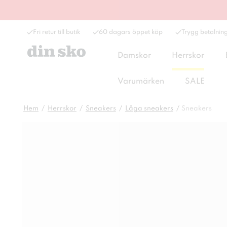
Fri retur till butik
60 dagars öppet köp
Trygg betalnin
Damskor
Herrskor
Varumärken
SALE
Hem
Herrskor
Sneakers
Låga sneakers
Sneakers