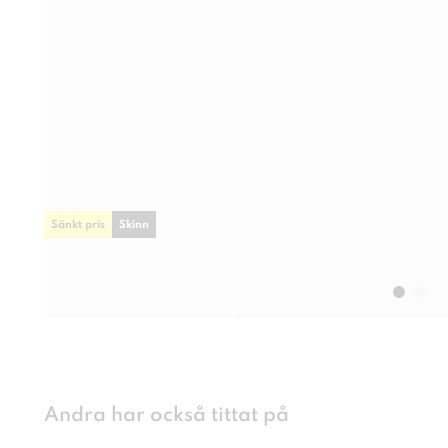
Sänkt pris
Skinn
Andra har också tittat på