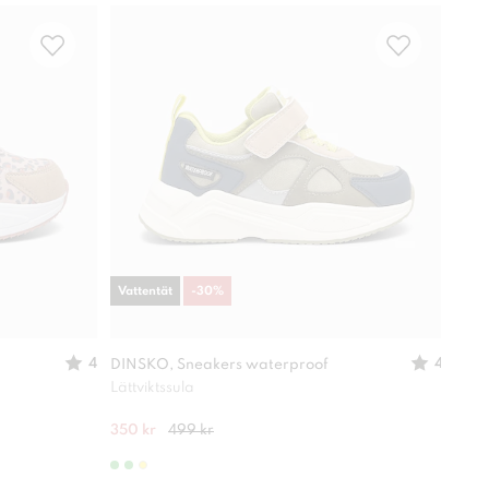
Vattentät
-
30
%
-
30
4
4
DINSKO, Sneakers waterproof
XIT,
Lättviktssula
Lätt
350 kr
499 kr
280 