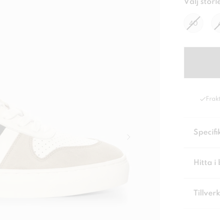
Välj storl
40
Frakt
Specifi
Hitta i 
Tillver