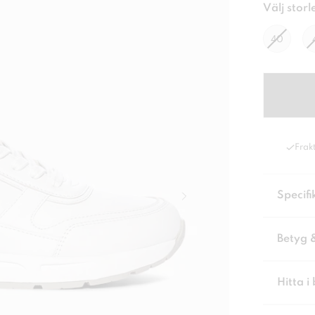
Välj storl
40
Frakt
Specifi
Betyg 
Hitta i 