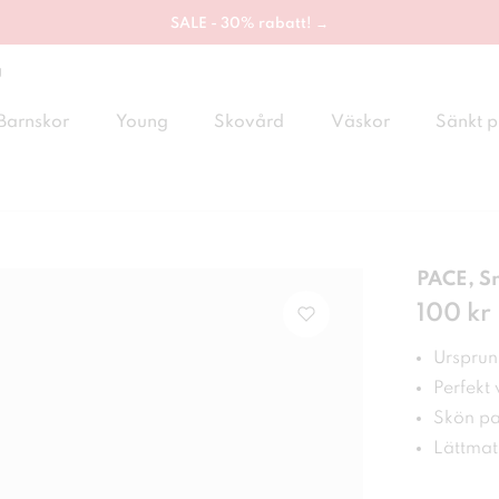
SALE - 30% rabatt! →
g
Barnskor
Young
Skovård
Väskor
Sänkt p
PACE, S
Pris
100 kr
:
100
Ursprung
Perfekt
Skön pa
Lättma