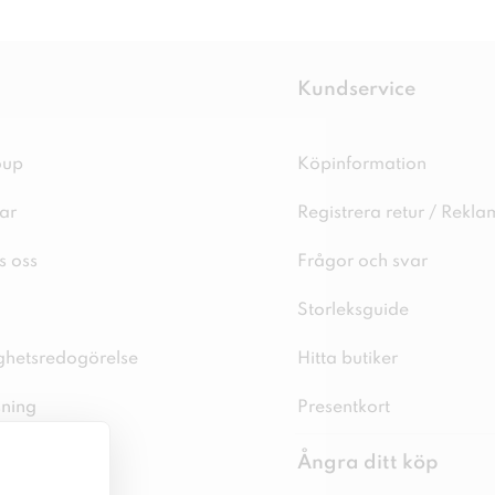
Kundservice
oup
Köpinformation
ar
Registrera retur / Rekla
s oss
Frågor och svar
Storleksguide
ighetsredogörelse
Hitta butiker
sning
Presentkort
spolicy
Ångra ditt köp