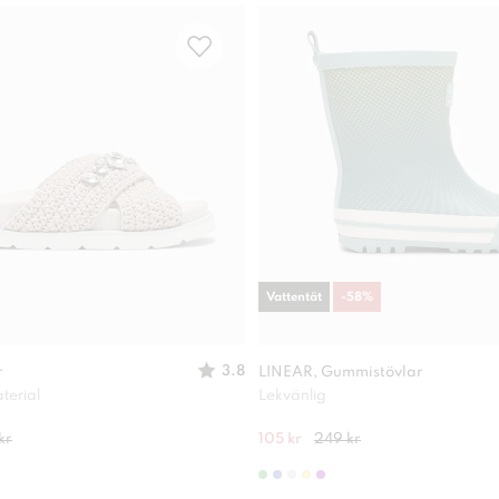
Vattentät
-
58
%
3.8
r
LINEAR, Gummistövlar
terial
Lekvänlig
kr
105 kr
249 kr