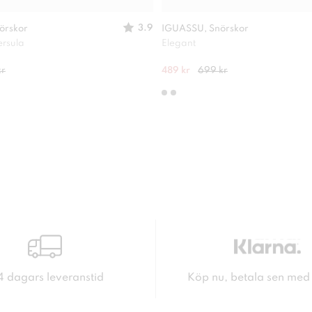
3.9
örskor
IGUASSU, Snörskor
ersula
Elegant
kr
489 kr
699 kr
4 dagars leveranstid
Köp nu, betala sen med