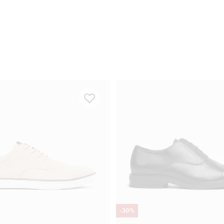
-
30
%