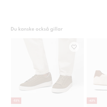
Du kanske också gillar
-
53
%
-
62
%