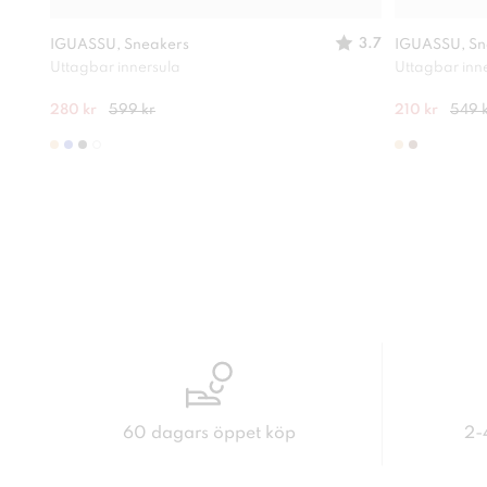
3.7
IGUASSU, Sneakers
IGUASSU, Sn
Uttagbar innersula
Uttagbar inn
280 kr
599 kr
210 kr
549 
60 dagars öppet köp
2-