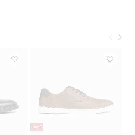
-
62
%