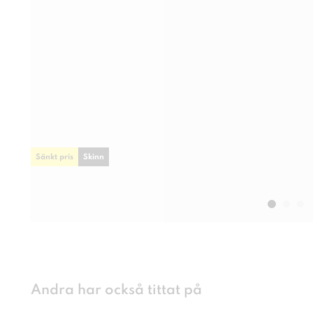
Sänkt pris
Skinn
Andra har också tittat på