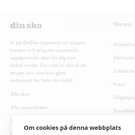
Om oss
Vi på DinSko inspireras av dagens
NilsonGr
trender och erbjuder prisvärda,
uppdaterade skor för dig som
Vårt ansv
älskar mode. För visst är det så att
Jobba ho
ett par nya skor kan göra
underverk för hela din outfit!
Press
Alla skor
Tillgängl
Alla varumärken
Visselblå
Sitemap
Integritet
Om cookies på denna webbplats
Inspiration