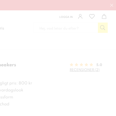
LOGGA IN
ris
neakers
5.0
RECENSIONER (2)
 kr
ligt pris: 800 kr
 vardagslook
ssform
tchad