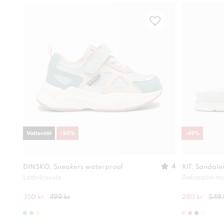
Vattentät
-
30
%
-
49
%
4
DINSKO, Sneakers waterproof
XIT, Sandale
Lättviktssula
Dekorativt ma
350 kr
499 kr
280 kr
549 