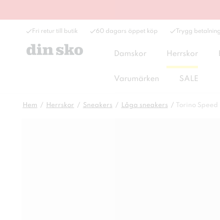
Fri retur till butik
60 dagars öppet köp
Trygg betalnin
Damskor
Herrskor
Varumärken
SALE
Hem
Herrskor
Sneakers
Låga sneakers
Torino Speed