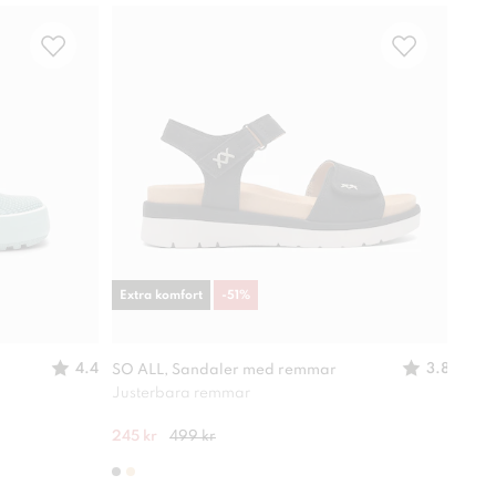
Extra komfort
-
51
%
-
49
4.4
3.8
SO ALL, Sandaler med remmar
XIT,
Justerbara remmar
Lätt
245 kr
499 kr
280 