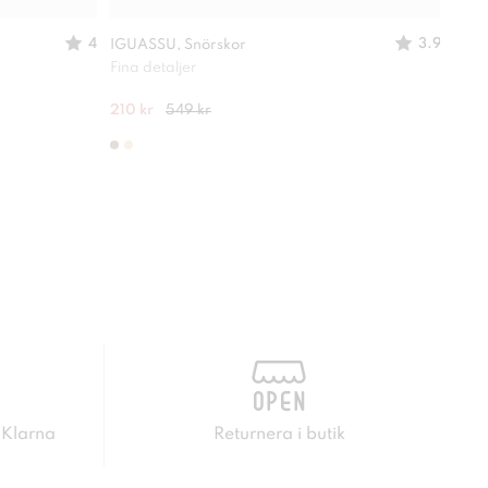
4
3.9
IGUASSU, Snörskor
LINE
Fina detaljer
En ri
210 kr
549 kr
349 
 Klarna
Returnera i butik