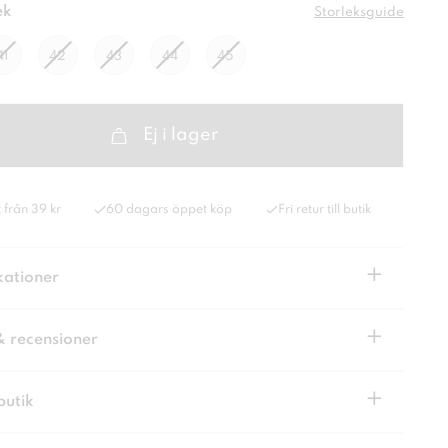
ek
Storleksguide
41
42
43
44
45
Ej i lager
 från 39 kr
60 dagars öppet köp
Fri retur till butik
+
kationer
+
& recensioner
+
butik