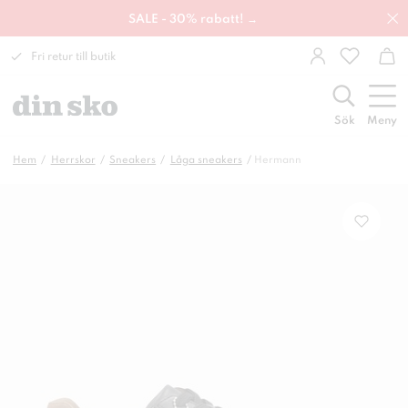
SALE - 30% rabatt! →
Fri retur till butik
Sök
Meny
Hem
Herrskor
Sneakers
Låga sneakers
Hermann