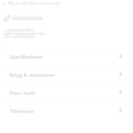
Mjuk och skön innersula
Storleksguide
Frakt från 39 kr
60 dagars öppet köp
Fri retur till butik
+
Specifikationer
+
Betyg & recensioner
+
Hitta i butik
+
Tillverkare