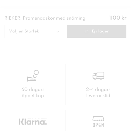
Pris
:
1100 kr
RIEKER, Promenadskor med snörning
1100 kr
Välj en
Storlek
Ej i lager
60 dagars
2-4 dagars
öppet köp
leveranstid