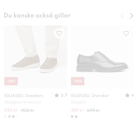
Du kanske också gillar
-
30
%
-
30
%
3.7
4
IGUASSU, Sneakers
IGUASSU, Snörskor
Uttagbar innersula
Elegant
280 kr
400 kr
489 kr
699 kr