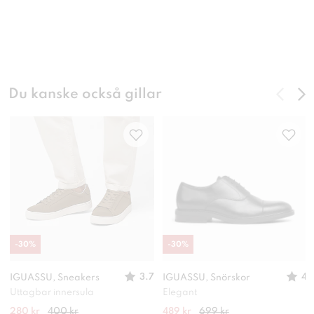
Du kanske också gillar
-
30
%
-
30
%
3.7
4
IGUASSU, Sneakers
IGUASSU, Snörskor
Uttagbar innersula
Elegant
280 kr
400 kr
489 kr
699 kr