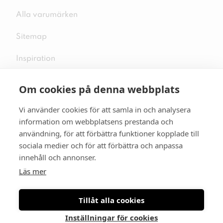
Alla varumärken
Sitemap
Inspiration
Om cookies på denna webbplats
Vi använder cookies för att samla in och analysera
Följ oss på sociala medier
information om webbplatsens prestanda och
användning, för att förbättra funktioner kopplade till
sociala medier och för att förbättra och anpassa
innehåll och annonser.
Se mer skor:
skopunkten.se
Läs mer
Tillåt alla cookies
Inställningar för cookies