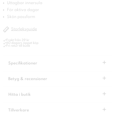
Uttagbar innersula
För aktiva dagar
Skön passform
Storleksguide
Frakt från 39 kr
60 dagars öppet köp
Fri retur till butik
+
Specifikationer
+
Betyg & recensioner
+
Hitta i butik
+
Tillverkare