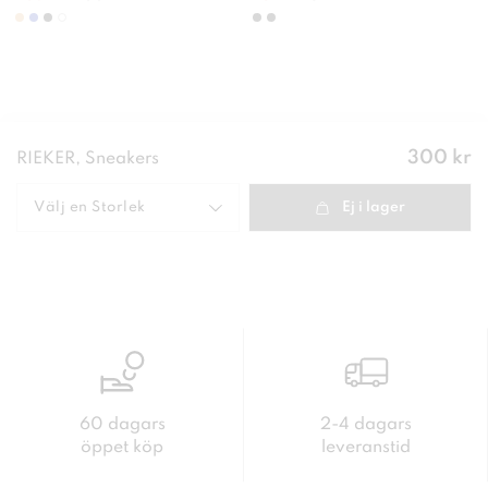
Pris
:
300 kr
RIEKER, Sneakers
300 kr
Välj en
Storlek
Ej i lager
60 dagars
2-4 dagars
öppet köp
leveranstid