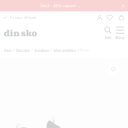
SALE - 30% rabatt! →
Fri retur till butik
Sök
Meny
Hem
Herrskor
Sneakers
Låga sneakers
Owen