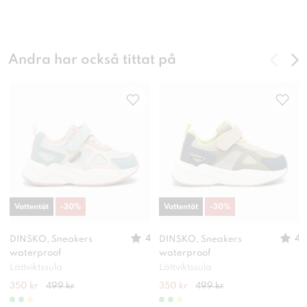
Andra har också tittat på
Vattentät
-
30
%
Vattentät
-
30
%
4
4
DINSKO, Sneakers
DINSKO, Sneakers
waterproof
waterproof
Lättviktssula
Lättviktssula
350 kr
499 kr
350 kr
499 kr