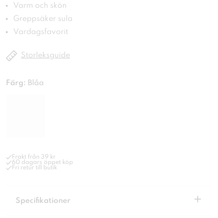
Varm och skön
Greppsäker sula
Vardagsfavorit
Storleksguide
Färg:
Blåa
Frakt från 39 kr
60 dagars öppet köp
Fri retur till butik
+
Specifikationer