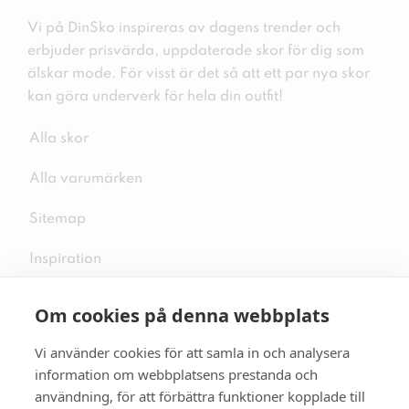
Vi på DinSko inspireras av dagens trender och
erbjuder prisvärda, uppdaterade skor för dig som
älskar mode. För visst är det så att ett par nya skor
kan göra underverk för hela din outfit!
Alla skor
Alla varumärken
Sitemap
Inspiration
Om cookies på denna webbplats
Vi använder cookies för att samla in och analysera
Följ oss på sociala medier
information om webbplatsens prestanda och
användning, för att förbättra funktioner kopplade till