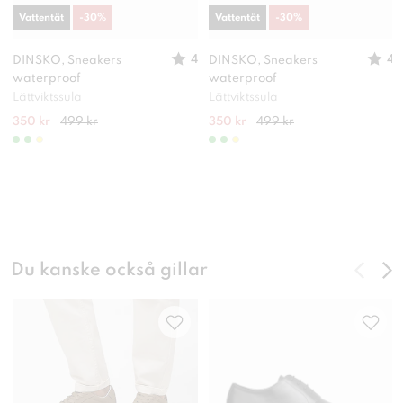
Vattentät
-
30
%
Vattentät
-
30
%
4
4
DINSKO, Sneakers
DINSKO, Sneakers
waterproof
waterproof
Lättviktssula
Lättviktssula
350 kr
499 kr
350 kr
499 kr
Du kanske också gillar