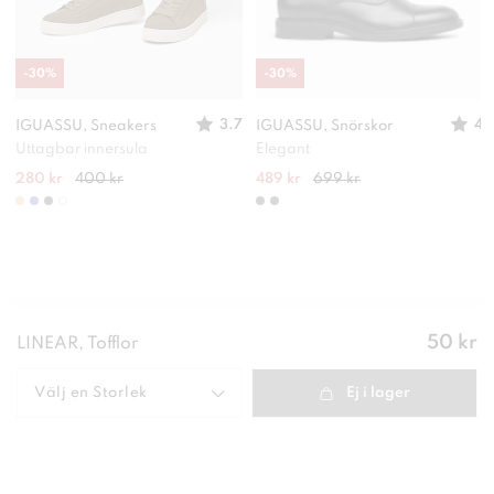
-
30
%
-
30
%
3.7
4
IGUASSU, Sneakers
IGUASSU, Snörskor
Uttagbar innersula
Elegant
280 kr
400 kr
489 kr
699 kr
Pris
:
50 kr
LINEAR, Tofflor
50 kr
Välj en
Storlek
Ej i lager