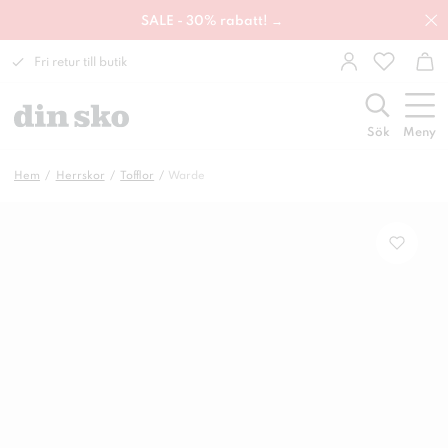
SALE - 30% rabatt! →
Fri retur till butik
Sök
Meny
Hem
Herrskor
Tofflor
Warde