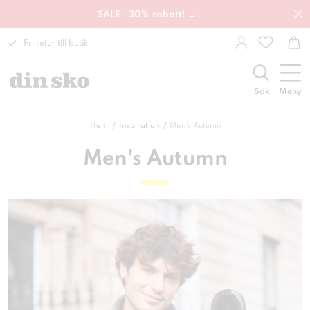
SALE - 30% rabatt! →
Fri retur till butik
Sök
Meny
Hem
Inspiration
Men's Autumn
Men's Autumn