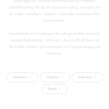
Med låg vikt, flexibel konstruktion och effektiv
stötdämpning får du en skonsam gång, oavsett om
du väljer sneakers, lågskor, klassiska snörskor eller
tunna boots.
Passformen är framtagen för att ge stabilt stöd och
minska belastning, vilket gör skorna till ett bra val
för både arbete, promenader och längre dagar på
fötterna.
Sneakers
Lågskor
Snörskor
Boots