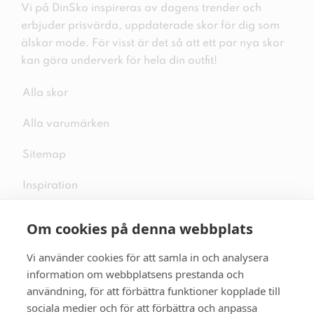
Vi på DinSko inspireras av dagens trender och
erbjuder prisvärda, uppdaterade skor för dig som
älskar mode. För visst är det så att ett par nya skor
kan göra underverk för hela din outfit!
Alla skor
Alla varumärken
Sitemap
Inspiration
Om cookies på denna webbplats
Vi använder cookies för att samla in och analysera
Följ oss på sociala medier
information om webbplatsens prestanda och
användning, för att förbättra funktioner kopplade till
sociala medier och för att förbättra och anpassa