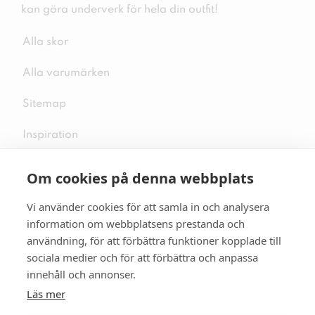
kan göra underverk för hela din outfit!
Alla skor
Alla varumärken
Sitemap
Inspiration
Om cookies på denna webbplats
Vi använder cookies för att samla in och analysera
Följ oss på sociala medier
information om webbplatsens prestanda och
användning, för att förbättra funktioner kopplade till
sociala medier och för att förbättra och anpassa
innehåll och annonser.
Se mer skor:
skopunkten.se
Läs mer