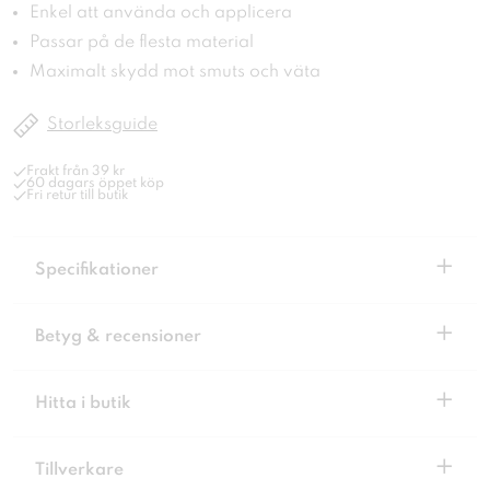
Enkel att använda och applicera
Passar på de flesta material
Maximalt skydd mot smuts och väta
Storleksguide
Frakt från 39 kr
60 dagars öppet köp
Fri retur till butik
+
Specifikationer
+
Betyg & recensioner
+
Hitta i butik
+
Tillverkare