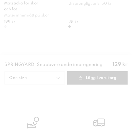
Mätsticka för skor
Ursprungligt pris: 50 kr
och fot
Mäter innermått på skor
199 kr
25 kr
Pris
:
129 kr
SPRINGYARD, Snabbverkande impregnering
129 kr
One size
Lägg i varukorg