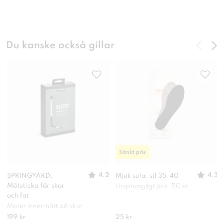
Du kanske också gillar
Sänkt pris
4.2
4.3
SPRINGYARD,
Mjuk sula, stl 35-40
Mätsticka för skor
Ursprungligt pris: 50 kr
och fot
Mäter innermått på skor
199 kr
25 kr