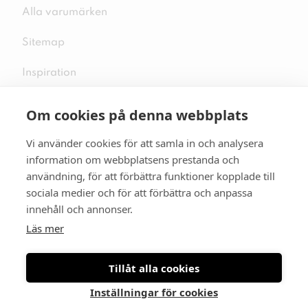
Alla varumärken
Sitemap
Inspiration
Om cookies på denna webbplats
Vi använder cookies för att samla in och analysera
Följ oss på sociala medier
information om webbplatsens prestanda och
användning, för att förbättra funktioner kopplade till
sociala medier och för att förbättra och anpassa
innehåll och annonser.
Se mer skor:
skopunkten.se
Läs mer
Tillåt alla cookies
Inställningar för cookies