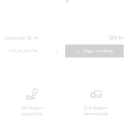
Pris
:
120 kr
Lädersula 36-41
120 kr
Välj en
Storlek
Lägg i varukorg
60 dagars
2-4 dagars
öppet köp
leveranstid