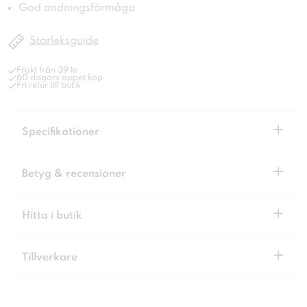
God andningsförmåga
Storleksguide
Frakt från 39 kr
60 dagars öppet köp
Fri retur till butik
+
Specifikationer
+
Betyg & recensioner
+
Hitta i butik
+
Tillverkare