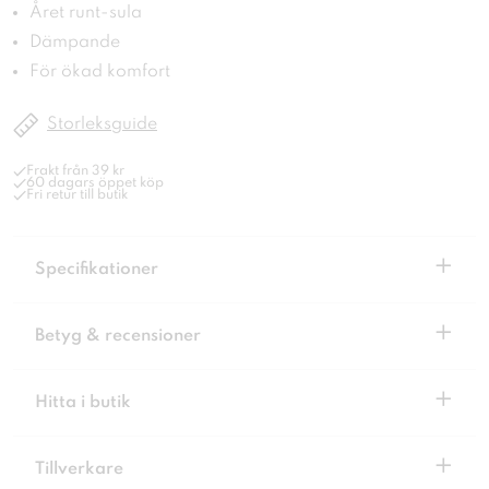
Året runt-sula
Dämpande
För ökad komfort
Storleksguide
Frakt från 39 kr
60 dagars öppet köp
Fri retur till butik
+
Specifikationer
+
Betyg & recensioner
+
Hitta i butik
+
Tillverkare