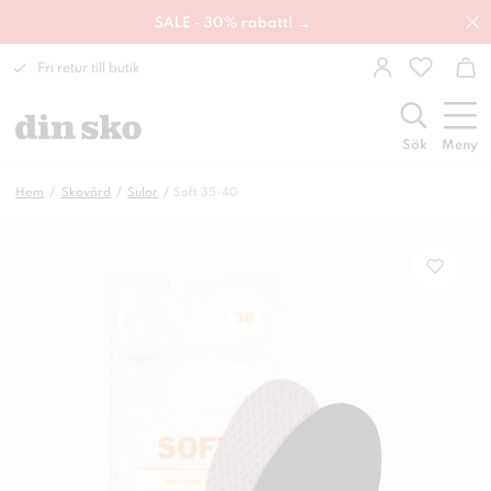
SALE - 30% rabatt! →
Fri retur till butik
Sök
Meny
Hem
Skovård
Sulor
Soft 35-40