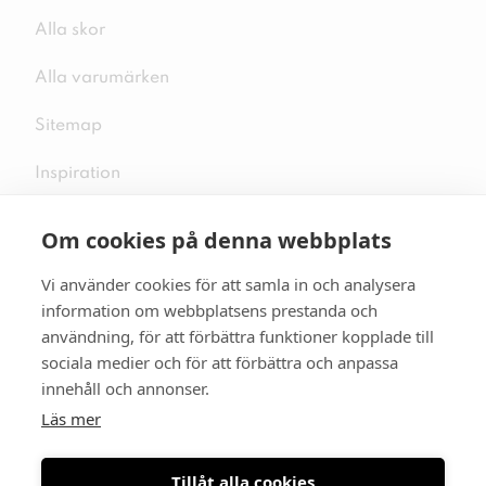
Alla skor
Alla varumärken
Sitemap
Inspiration
Om cookies på denna webbplats
Vi använder cookies för att samla in och analysera
Följ oss på sociala medier
information om webbplatsens prestanda och
användning, för att förbättra funktioner kopplade till
sociala medier och för att förbättra och anpassa
innehåll och annonser.
Se mer skor:
skopunkten.se
Läs mer
Tillåt alla cookies