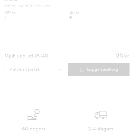
Mäter innermått på skor
199 kr
25 kr
Pris
:
25 kr
Mjuk sula, stl 35-40
25 kr
Välj en
Storlek
Lägg i varukorg
60 dagars
2-4 dagars