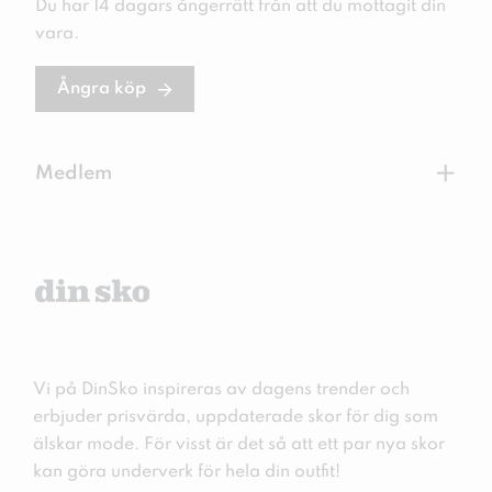
Du har 14 dagars ångerrätt från att du mottagit din
vara.
Ångra köp
+
Medlem
Vi på DinSko inspireras av dagens trender och
erbjuder prisvärda, uppdaterade skor för dig som
älskar mode. För visst är det så att ett par nya skor
kan göra underverk för hela din outfit!