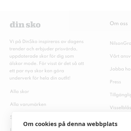
Om oss
Vi på DinSko inspireras av dagens
NilsonGr
trender och erbjuder prisvärda,
uppdaterade skor för dig som
Vårt ansv
älskar mode. För visst är det så att
Jobba ho
ett par nya skor kan göra
underverk för hela din outfit!
Press
Alla skor
Tillgängl
Alla varumärken
Visselblå
Sitemap
Integritet
Om cookies på denna webbplats
Inspiration