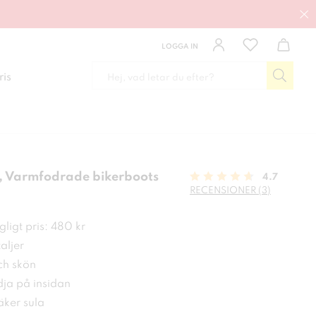
LOGGA IN
ris
 Varmfodrade bikerboots
4.7
RECENSIONER (3)
 kr
ligt pris: 480 kr
aljer
h skön
ja på insidan
ker sula