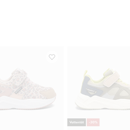
Vattentät
-
30
%