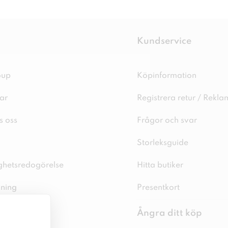
Kundservice
oup
Köpinformation
ar
Registrera retur / Rekla
s oss
Frågor och svar
Storleksguide
ighetsredogörelse
Hitta butiker
sning
Presentkort
spolicy
Ångra ditt köp