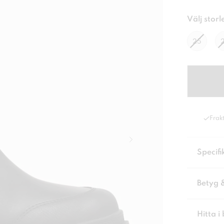
Välj storl
25
Frakt
Specifi
Betyg 
Hitta i 