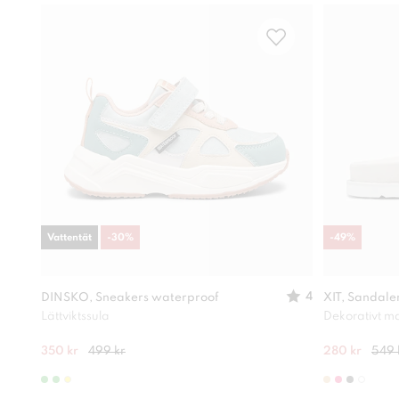
Vattentät
-
30
%
-
49
%
4
DINSKO, Sneakers waterproof
XIT, Sandale
Lättviktssula
Dekorativt ma
350 kr
499 kr
280 kr
549 