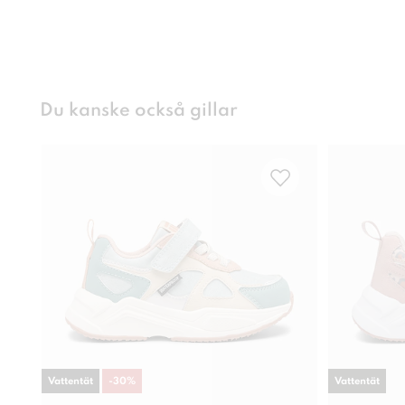
Du kanske också gillar
Vattentät
-
30
%
Vattentät