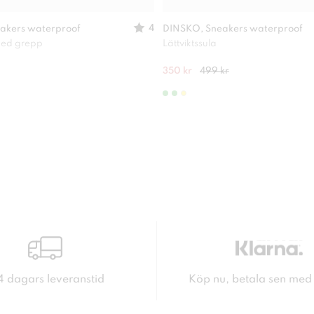
4
akers waterproof
DINSKO, Sneakers waterproof
 med grepp
Lättviktssula
350 kr
499 kr
4 dagars leveranstid
Köp nu, betala sen med