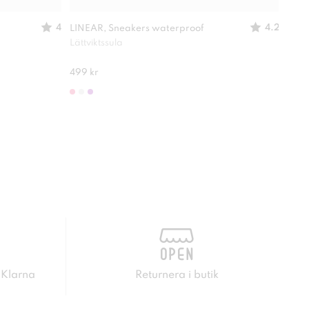
4
4.2
LINEAR, Sneakers waterproof
LINE
Lättviktssula
Skön
499 kr
249 
 Klarna
Returnera i butik