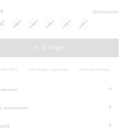
ek
Storleksguide
26
27
28
29
30
31
Ej i lager
 från 39 kr
60 dagars öppet köp
Fri retur till butik
+
kationer
+
& recensioner
+
butik