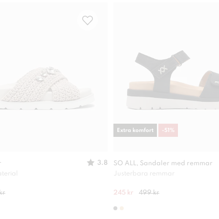
Extra komfort
-
51
%
3.8
r
SO ALL, Sandaler med remmar
terial
Justerbara remmar
kr
245 kr
499 kr