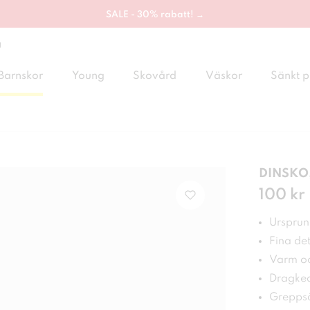
SALE - 30% rabatt! →
g
Barnskor
Young
Skovård
Väskor
Sänkt p
DINSKO,
Pris
100 kr
:
100
Ursprung
Fina det
Varm oc
Dragked
Greppsä