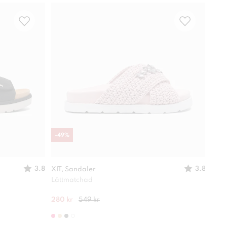
-
49
%
Vatt
3.8
3.8
XIT, Sandaler
DINS
Lättmatchad
Lätt
280 kr
549 kr
499 