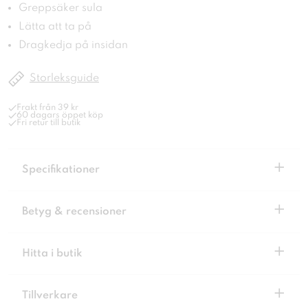
Greppsäker sula
Lätta att ta på
Dragkedja på insidan
Storleksguide
Frakt från 39 kr
60 dagars öppet köp
Fri retur till butik
+
Specifikationer
+
Betyg & recensioner
+
Hitta i butik
+
Tillverkare