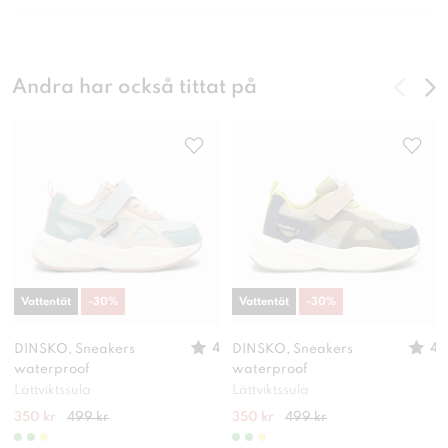
Andra har också tittat på
Vattentät
-
30
%
Vattentät
-
30
%
4
4
DINSKO, Sneakers
DINSKO, Sneakers
waterproof
waterproof
Lättviktssula
Lättviktssula
350 kr
499 kr
350 kr
499 kr