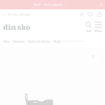
SALE - 30% rabatt! →
Fri retur till butik
Sök
Meny
Hem
Barnskor
Boots och kängor
Boots
Cillian Chelsea