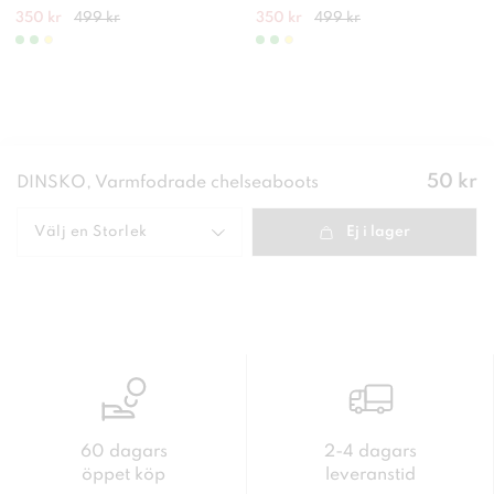
350 kr
499 kr
350 kr
499 kr
Pris
:
50 kr
DINSKO, Varmfodrade chelseaboots
50 kr
Välj en
Storlek
Ej i lager
60 dagars
2-4 dagars
öppet köp
leveranstid