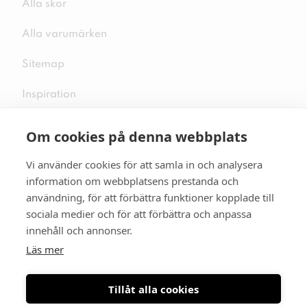
Alla skor
Alla varumärken
Sitemap
Inspiration
Om cookies på denna webbplats
Vi använder cookies för att samla in och analysera
Följ oss på sociala medier
information om webbplatsens prestanda och
användning, för att förbättra funktioner kopplade till
sociala medier och för att förbättra och anpassa
innehåll och annonser.
Se mer skor:
skopunkten.se
Läs mer
Tillåt alla cookies