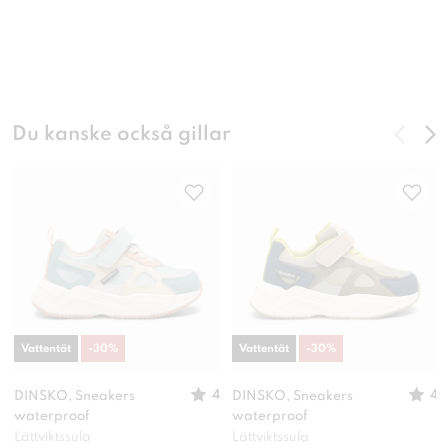
Du kanske också gillar
Vattentät
-
30
%
Vattentät
-
30
%
4
4
DINSKO, Sneakers
DINSKO, Sneakers
waterproof
waterproof
Lättviktssula
Lättviktssula