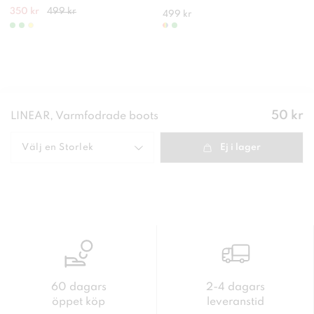
350 kr
499 kr
499 kr
Pris
:
50 kr
LINEAR, Varmfodrade boots
50 kr
Välj en
Storlek
Ej i lager
60 dagars
2-4 dagars
öppet köp
leveranstid