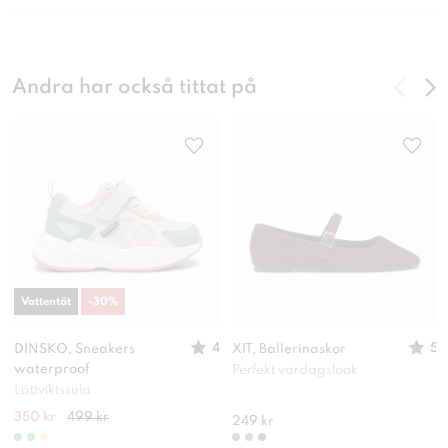
Andra har också tittat på
Vattentät
-
30
%
4
5
DINSKO, Sneakers
XIT, Ballerinaskor
waterproof
Perfekt vardagslook
Lättviktssula
350 kr
499 kr
249 kr