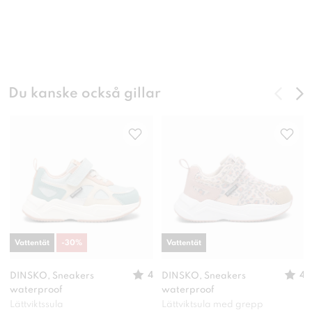
Du kanske också gillar
Vattentät
-
30
%
Vattentät
4
4
DINSKO, Sneakers
DINSKO, Sneakers
waterproof
waterproof
Lättviktssula
Lättviktsula med grepp