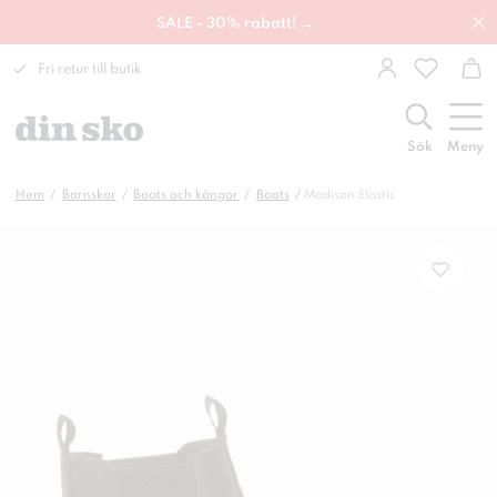
SALE - 30% rabatt! →
Fri retur till butik
Sök
Meny
Hem
Barnskor
Boots och kängor
Boots
Madison Elastic