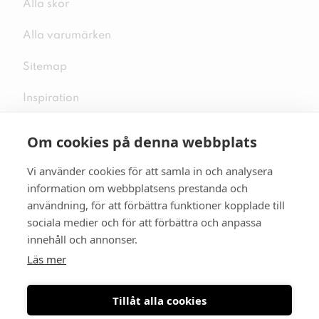
Alla skor
Alla varumärken
Sitemap
Inspiration
Om cookies på denna webbplats
Vi använder cookies för att samla in och analysera
Följ oss på sociala medier
information om webbplatsens prestanda och
användning, för att förbättra funktioner kopplade till
sociala medier och för att förbättra och anpassa
innehåll och annonser.
Se mer skor:
skopunkten.se
Läs mer
Tillåt alla cookies