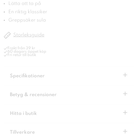
Lätta att ta på
En riktig klassiker
Greppsäker sula
Storleksguide
Frakt från 39 kr
60 dagars öppet köp
Fri retur till butik
+
Specifikationer
+
Betyg & recensioner
+
Hitta i butik
+
Tillverkare