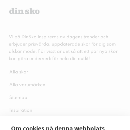
Vi på DinSko inspireras av dagens trender och
erbjuder prisvärda, uppdaterade skor för dig som
älskar mode. För visst är det så att ett par nya skor
kan göra underverk för hela din outfit!
Alla skor
Alla varumärken
Sitemap
Inspiration
Om cookies på denna webbplats