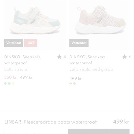
Vattentät
-
30
%
Vattentät
4
4
DINSKO, Sneakers
DINSKO, Sneakers
waterproof
waterproof
Lättviktssula
Lättviktsula med grepp
350 kr
499 kr
499 kr
Pris
:
499 kr
LINEAR, Fleecefodrade boots waterproof
499 kr