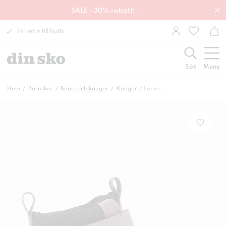
SALE - 30% rabatt! →
Fri retur till butik
Sök
Meny
Hem
Barnskor
Boots och kängor
Kängor
Laban