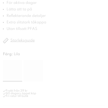
För aktiva dagar
Lätta att ta på
Reflekterande detaljer
Extra slitstark tåkappa
Utan tillsatt PFAS
Storleksguide
Färg:
Lila
Frakt från 39 kr
60 dagars öppet köp
Fri retur till butik