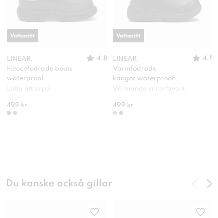
Vattentät
Vattentät
4.8
4.5
LINEAR,
LINEAR,
Fleecefodrade boots
Varmfodrade
waterproof
kängor waterproof
Lätta att ta på
Värmande vinterfavorit
499 kr
499 kr
Du kanske också gillar