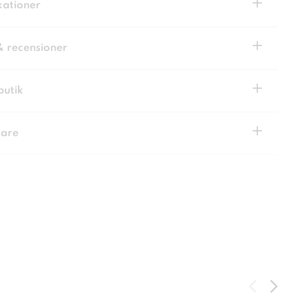
+
kationer
+
& recensioner
+
butik
+
kare