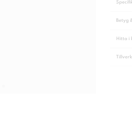
Specifi
Betyg 
Hitta i 
Tillver