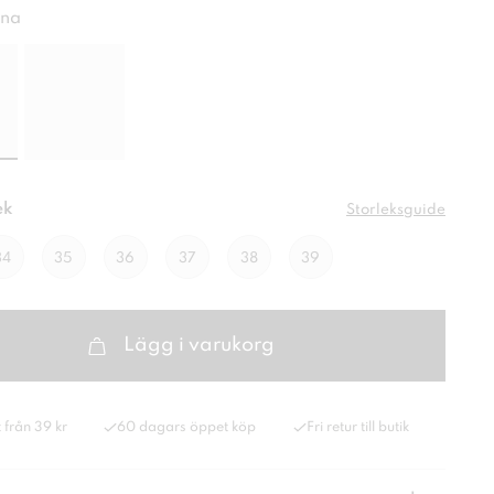
na
ek
Storleksguide
34
35
36
37
38
39
Lägg i varukorg
 från 39 kr
60 dagars öppet köp
Fri retur till butik