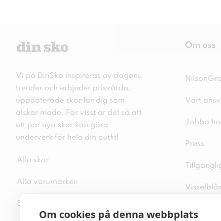
Om oss
Vi på DinSko inspireras av dagens
NilsonGr
trender och erbjuder prisvärda,
uppdaterade skor för dig som
Vårt ansv
älskar mode. För visst är det så att
Jobba ho
ett par nya skor kan göra
underverk för hela din outfit!
Press
Alla skor
Tillgängl
Alla varumärken
Visselblå
Sitemap
Integritet
Om cookies på denna webbplats