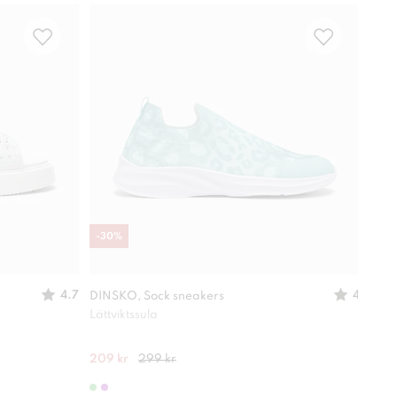
-
30
%
Vatt
4.7
4
DINSKO, Sock sneakers
LINE
wat
Lättviktssula
Grep
209 kr
299 kr
649 