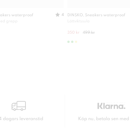
4
akers waterproof
DINSKO, Sneakers waterproof
 med grepp
Lättviktssula
350 kr
499 kr
4 dagars leveranstid
Köp nu, betala sen med