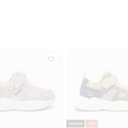
Vattentät
-
30
%