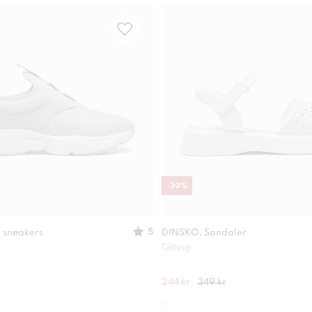
-
30
%
5
 sneakers
DINSKO, Sandaler
Glittrig
244 kr
349 kr