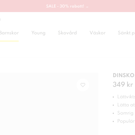
SALE - 30% rabatt! →
g
Barnskor
Young
Skovård
Väskor
Sänkt p
DINSKO,
Pris
349 kr
:
349
Lättvikt
Lätta at
Somrig s
Populär