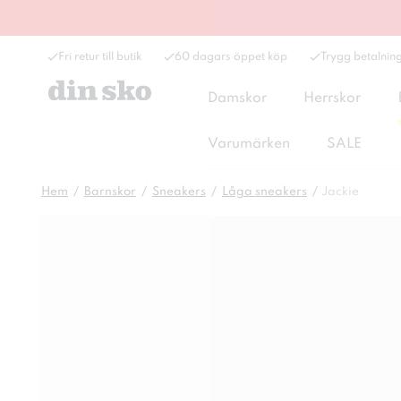
Fri retur till butik
60 dagars öppet köp
Trygg betalnin
Damskor
Herrskor
Varumärken
SALE
Hem
Barnskor
Sneakers
Låga sneakers
Jackie