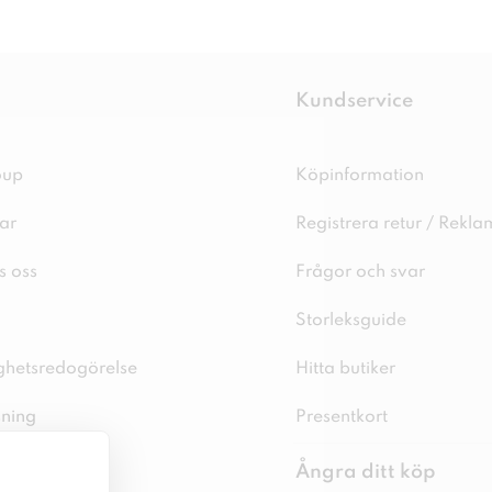
Kundservice
oup
Köpinformation
ar
Registrera retur / Rekla
s oss
Frågor och svar
Storleksguide
ighetsredogörelse
Hitta butiker
sning
Presentkort
spolicy
Ångra ditt köp