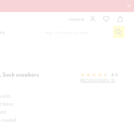
LOGGA IN
ris
 Sock sneakers
4.5
RECENSIONER (2)
 kr
ssula
t bära
til
 modell