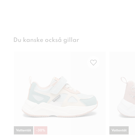
Du kanske också gillar
Vattentät
-
30
%
Vattentät