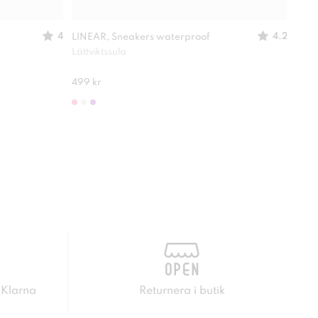
4
4.2
LINEAR, Sneakers waterproof
LINE
Lättviktssula
Skön
499 kr
249 
 Klarna
Returnera i butik