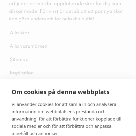
erbjuder prisvärda, uppdaterade skor för dig som
älskar mode. För visst är det så att ett par nya skor
kan göra underverk för hela din outfit!
Alla skor
Alla varumärken
Sitemap
Inspiration
Om cookies på denna webbplats
Vi använder cookies för att samla in och analysera
Följ oss på sociala medier
information om webbplatsens prestanda och
användning, för att förbättra funktioner kopplade till
sociala medier och för att förbättra och anpassa
innehåll och annonser.
Se mer skor:
skopunkten.se