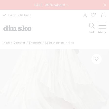
SALE - 30% rabatt! →
Fri retur till butik
Sök
Meny
Hem
Damskor
Sneakers
Låga sneakers
Nina