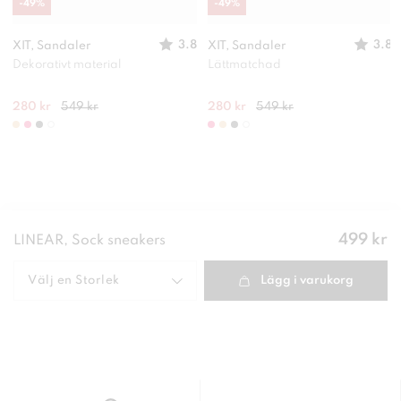
-
49
%
-
49
%
3.8
3.8
XIT, Sandaler
XIT, Sandaler
Dekorativt material
Lättmatchad
280 kr
549 kr
280 kr
549 kr
Pris
:
499 kr
LINEAR, Sock sneakers
499 kr
Välj en
Storlek
Lägg i varukorg