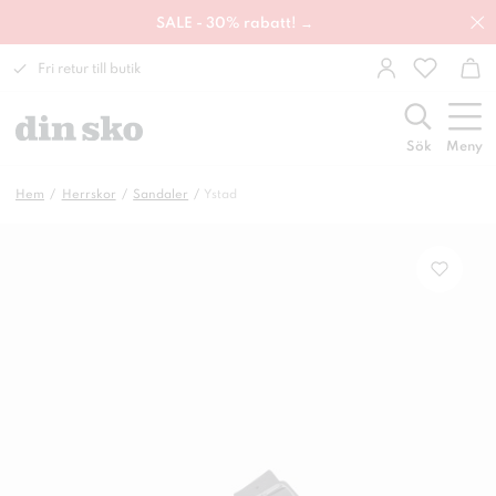
SALE - 30% rabatt! →
Fri retur till butik
Sök
Meny
Hem
Herrskor
Sandaler
Ystad