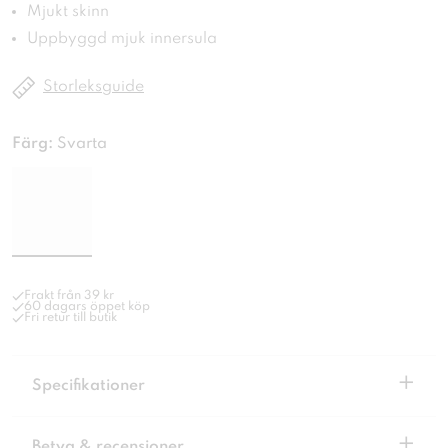
Mjukt skinn
Uppbyggd mjuk innersula
Storleksguide
Färg:
Svarta
Frakt från 39 kr
60 dagars öppet köp
Fri retur till butik
+
Specifikationer
+
Betyg & recensioner