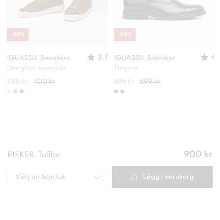
-
30
%
-
30
%
3.7
4
IGUASSU, Sneakers
IGUASSU, Snörskor
Uttagbar innersula
Elegant
280 kr
400 kr
489 kr
699 kr
Pris
:
900 kr
RIEKER, Tofflor
900 kr
Välj en
Storlek
Lägg i varukorg