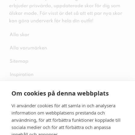
erbjuder prisvärda, uppdaterade skor för dig som
älskar mode. För visst är det så att ett par nya skor
kan göra underverk för hela din outfit!
Alla skor
Alla varumärken
Sitemap
Inspiration
Om cookies på denna webbplats
Vi använder cookies för att samla in och analysera
Följ oss på sociala medier
information om webbplatsens prestanda och
användning, för att förbättra funktioner kopplade till
sociala medier och för att förbättra och anpassa
innehåll och annonser.