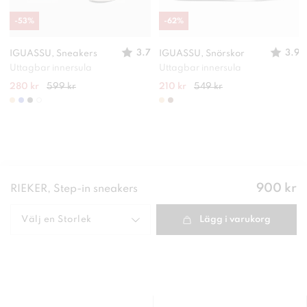
-
53
%
-
62
%
3.7
3.9
IGUASSU, Sneakers
IGUASSU, Snörskor
Uttagbar innersula
Uttagbar innersula
280 kr
599 kr
210 kr
549 kr
Pris
:
900 kr
RIEKER, Step-in sneakers
900 kr
Välj en
Storlek
Lägg i varukorg