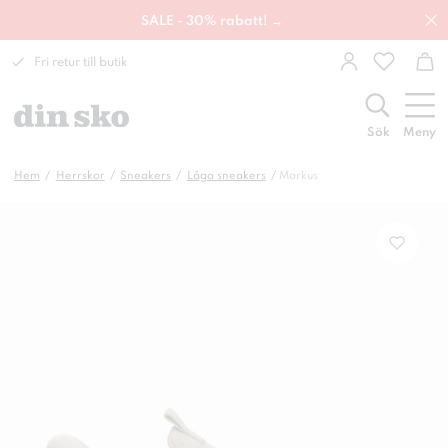
SALE - 30% rabatt! →
Fri retur till butik
Sök
Meny
Hem
Herrskor
Sneakers
Låga sneakers
Markus