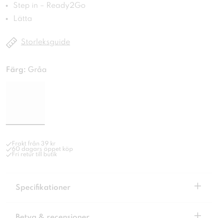
Step in – Ready2Go
Lätta
Storleksguide
Färg:
Gråa
Frakt från 39 kr
60 dagars öppet köp
Fri retur till butik
+
Specifikationer
+
Betyg & recensioner