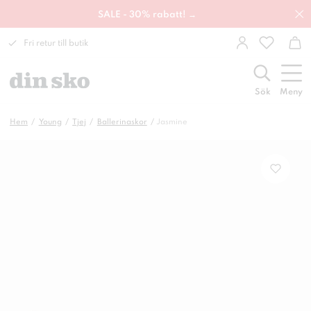
SALE - 30% rabatt! →
Fri retur till butik
Sök
Meny
Hem
Young
Tjej
Ballerinaskor
Jasmine