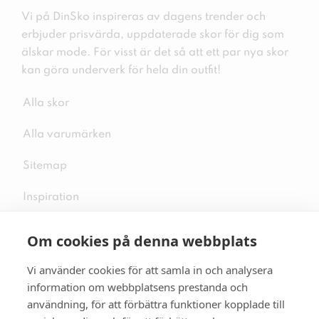
Vi på DinSko inspireras av dagens trender och
erbjuder prisvärda, uppdaterade skor för dig som
älskar mode. För visst är det så att ett par nya skor
kan göra underverk för hela din outfit!
Alla skor
Alla varumärken
Sitemap
Inspiration
Om cookies på denna webbplats
Vi använder cookies för att samla in och analysera
Följ oss på sociala medier
information om webbplatsens prestanda och
användning, för att förbättra funktioner kopplade till