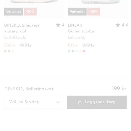
Vattentät
-
30
%
Vattentät
-
58
%
4
4.4
DINSKO, Sneakers
LINEAR,
waterproof
Gummistövlar
Lättviktssula
Lekvänlig
350 kr
499 kr
105 kr
249 kr
Pris
:
199 kr
DINSKO, Ballerinaskor
199 kr
Välj en
Storlek
Lägg i varukorg