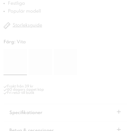
Festliga
Populär modell
Storleksguide
Färg:
Vita
Frakt från 39 kr
60 dagars öppet köp
Fri retur till butik
+
Specifikationer
+
Betyg & recensioner