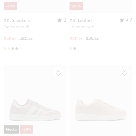
-
30
%
-
30
%
2
4.7
XIT, Sneakers
XIT, Loafers
Tidlös modell
Lättmatchad
245 kr
350 kr
280 kr
399 kr
Mocka
-
30
%