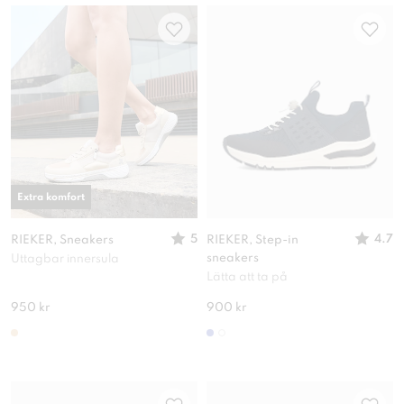
Extra komfort
5
4.7
RIEKER, Sneakers
RIEKER, Step-in
sneakers
Uttagbar innersula
Lätta att ta på
950 kr
900 kr