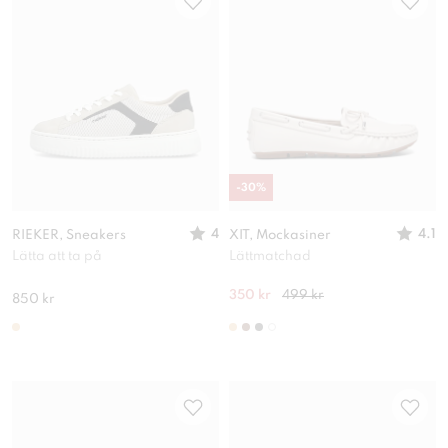
-
30
%
4
4.1
RIEKER, Sneakers
XIT, Mockasiner
Lätta att ta på
Lättmatchad
350 kr
499 kr
850 kr