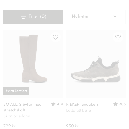
Filter
(
0
)
Nyheter
Extra komfort
4.4
4.5
SO ALL, Stövlar med
RIEKER, Sneakers
stretchskaft
Lätta att bära
Skön passform
799 kr
950 kr