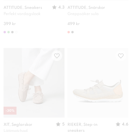
4.3
ATTITUDE, Sneakers
ATTITUDE, Snörskor
Perfekt vardagslook
Greppsäker sula
399 kr
499 kr
-
30
%
5
4.6
XIT, Seglarskor
RIEKER, Step-in
sneakers
Lättmatchad