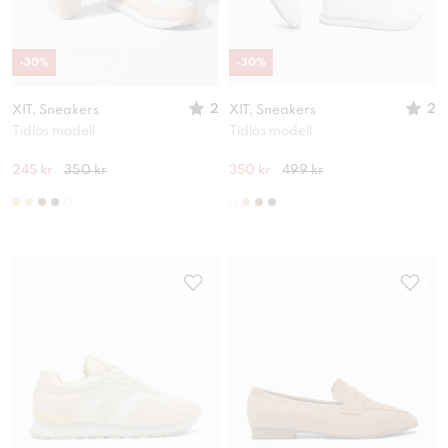
-
30
%
-
30
%
2
2
XIT, Sneakers
XIT, Sneakers
Tidlös modell
Tidlös modell
245 kr
350 kr
350 kr
499 kr