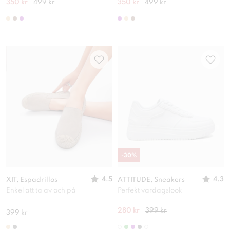
350 kr
499 kr
350 kr
499 kr
-
30
%
4.5
4.3
XIT, Espadrillos
ATTITUDE, Sneakers
Enkel att ta av och på
Perfekt vardagslook
280 kr
399 kr
399 kr