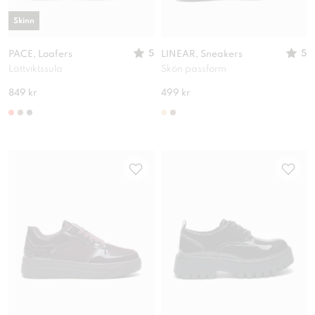
Skinn
5
5
PACE, Loafers
LINEAR, Sneakers
Lättviktssula
Skön passform
849 kr
499 kr