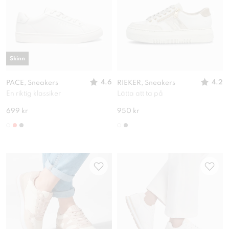
Skinn
4.6
4.2
PACE, Sneakers
RIEKER, Sneakers
En riktig klassiker
Lätta att ta på
699 kr
950 kr