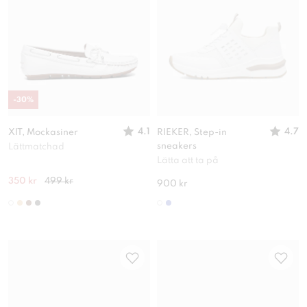
-
30
%
4.1
4.7
XIT, Mockasiner
RIEKER, Step-in
sneakers
Lättmatchad
Lätta att ta på
350 kr
499 kr
900 kr